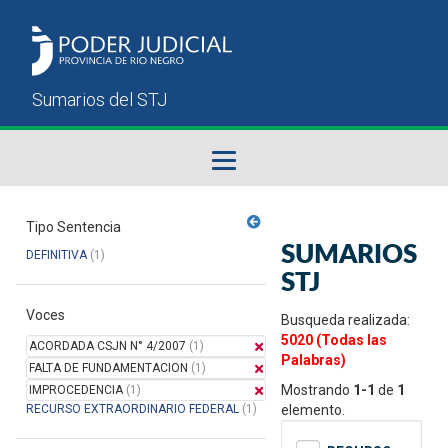
Fallos del STJ
Tipo Sentencia
SUMARIOS
DEFINITIVA
(1)
Sumarios del STJ
STJ
Voces
Manual del Usuario
Busqueda realizada:
5020 (Todas las
ACORDADA CSJN N° 4/2007
(1)
Palabras)
FALTA DE FUNDAMENTACION
(1)
Mostrando
1-1
de
1
IMPROCEDENCIA
(1)
RECURSO EXTRAORDINARIO FEDERAL
(1)
elemento.