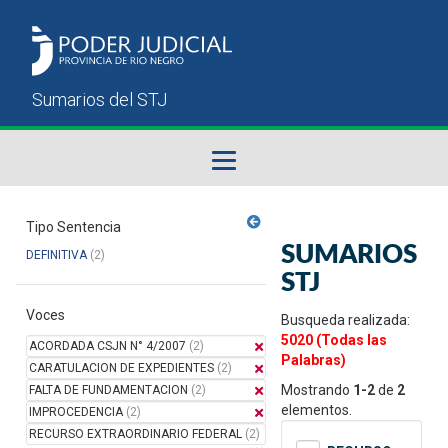
Fallos del STJ
Tipo Sentencia
SUMARIOS
DEFINITIVA
(2)
Sumarios del STJ
STJ
Voces
Manual del Usuario
Busqueda realizada:
5020 (Todas las
ACORDADA CSJN N° 4/2007
(2)
Palabras)
CARATULACION DE EXPEDIENTES
(2)
Mostrando
1-2
de
2
FALTA DE FUNDAMENTACION
(2)
elementos.
IMPROCEDENCIA
(2)
RECURSO EXTRAORDINARIO FEDERAL
(2)