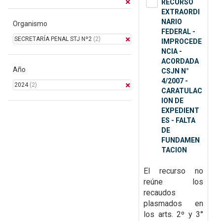
RECURSO
EXTRAORDI
NARIO
Organismo
FEDERAL -
SECRETARÍA PENAL STJ Nº2
(2)
IMPROCEDE
NCIA -
ACORDADA
Año
CSJN N°
4/2007 -
2024
(2)
CARATULAC
ION DE
EXPEDIENT
ES - FALTA
DE
FUNDAMEN
TACION
El recurso no
reúne los
recaudos
plasmados en
los arts. 2º y 3°