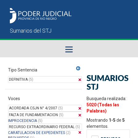
Fallos del STJ
Tipo Sentencia
SUMARIOS
DEFINITIVA
(5)
Sumarios del STJ
STJ
Voces
Manual del Usuario
Busqueda realizada:
5020 (Todas las
ACORDADA CSJN N° 4/2007
(5)
Palabras)
FALTA DE FUNDAMENTACION
(5)
Mostrando
1-5
de
5
IMPROCEDENCIA
(5)
elementos.
RECURSO EXTRAORDINARIO FEDERAL
(5)
CARATULACION DE EXPEDIENTES
(2)