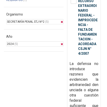
REQUISITOS
(1)
RECURSO
EXTRAORDI
NARIO
Organismo
FEDERAL -
IMPROCEDE
SECRETARÍA PENAL STJ Nº2
(5)
NCIA -
FALTA DE
FUNDAMEN
Año
TACION -
ACORDADA
2024
(5)
CSJN N°
4/2007
La defensa no
introduce
razones que
evidencien la
arbitrariedad
den
unciada o alguna
otra cuestión
federal
suficiente que