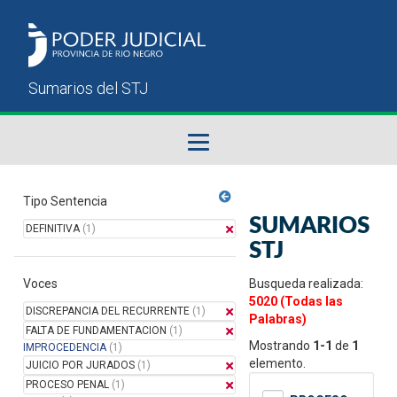
Fallos del STJ
Tipo Sentencia
SUMARIOS
DEFINITIVA
(1)
Sumarios del STJ
STJ
Voces
Manual del Usuario
Busqueda realizada:
5020 (Todas las
DISCREPANCIA DEL RECURRENTE
(1)
Palabras)
FALTA DE FUNDAMENTACION
(1)
Mostrando
1-1
de
1
IMPROCEDENCIA
(1)
elemento.
JUICIO POR JURADOS
(1)
PROCESO PENAL
(1)