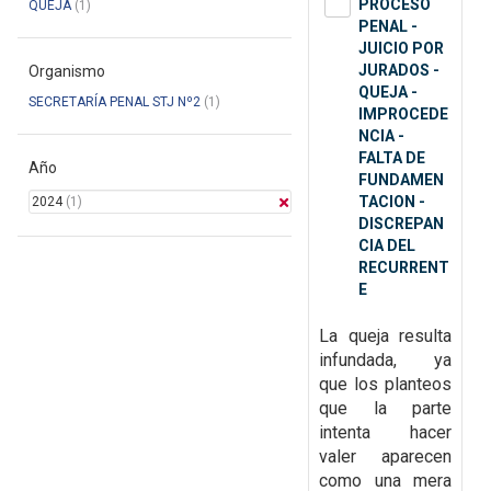
PROCESO
QUEJA
(1)
PENAL -
JUICIO POR
JURADOS -
Organismo
QUEJA -
SECRETARÍA PENAL STJ Nº2
(1)
IMPROCEDE
NCIA -
FALTA DE
Año
FUNDAMEN
TACION -
2024
(1)
DISCREPAN
CIA DEL
RECURRENT
E
La queja resulta
infundada, ya
que
los planteos
que la parte
intenta hacer
valer aparecen
como una mera