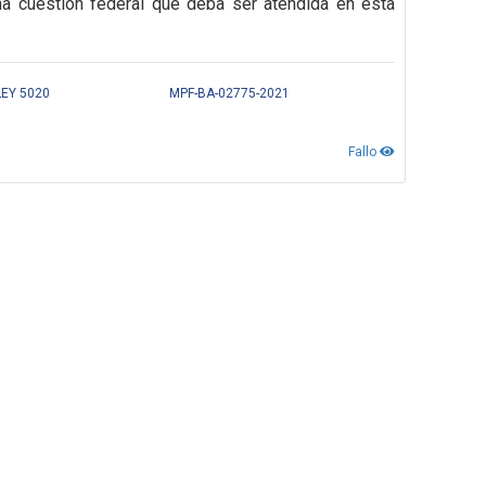
na cuestión federal que deba ser atendida en esta
LEY 5020
MPF-BA-02775-2021
Fallo