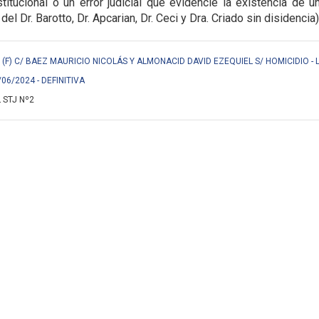
titucional o un error judicial que evidencie la
existencia de u
 del Dr. Barotto, Dr. Apcarian, Dr. Ceci y Dra. Criado sin disidencia)
F) C/ BAEZ MAURICIO NICOLÁS Y ALMONACID DAVID EZEQUIEL S/ HOMICIDIO - 
/06/2024 - DEFINITIVA
 STJ Nº2