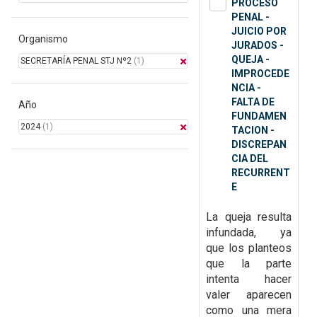
PROCESO
PENAL -
JUICIO POR
Organismo
JURADOS -
QUEJA -
SECRETARÍA PENAL STJ Nº2
(1)
IMPROCEDE
NCIA -
FALTA DE
Año
FUNDAMEN
2024
(1)
TACION -
DISCREPAN
CIA DEL
RECURRENT
E
La queja resulta
infundada, ya
que
los planteos
que la parte
intenta hacer
valer aparecen
como una mera