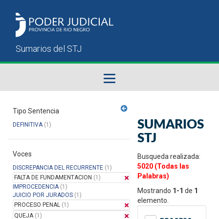
Fallos del STJ
Tipo Sentencia
SUMARIOS
DEFINITIVA
(1)
Sumarios del STJ
STJ
Voces
Manual del Usuario
Busqueda realizada:
5020 (Todas las
DISCREPANCIA DEL RECURRENTE
(1)
Palabras)
FALTA DE FUNDAMENTACION
(1)
IMPROCEDENCIA
(1)
Mostrando
1-1
de
1
JUICIO POR JURADOS
(1)
elemento.
PROCESO PENAL
(1)
QUEJA
(1)