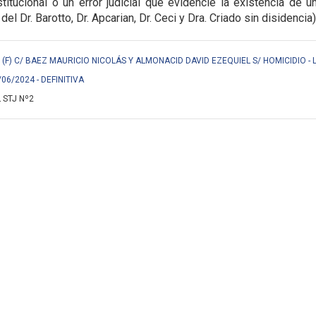
titucional o un error judicial que evidencie la
existencia de u
 del Dr. Barotto, Dr. Apcarian, Dr. Ceci y Dra. Criado sin disidencia)
F) C/ BAEZ MAURICIO NICOLÁS Y ALMONACID DAVID EZEQUIEL S/ HOMICIDIO - 
/06/2024 - DEFINITIVA
 STJ Nº2