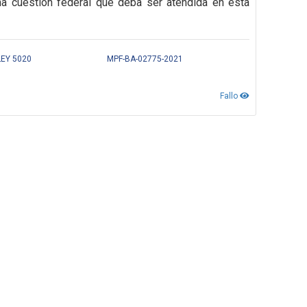
na cuestión federal que deba ser atendida en esta
LEY 5020
MPF-BA-02775-2021
Fallo