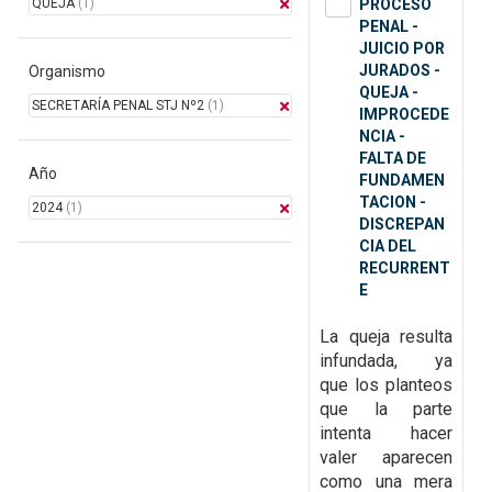
QUEJA
(1)
PROCESO
PENAL -
JUICIO POR
JURADOS -
Organismo
QUEJA -
SECRETARÍA PENAL STJ Nº2
(1)
IMPROCEDE
NCIA -
FALTA DE
Año
FUNDAMEN
TACION -
2024
(1)
DISCREPAN
CIA DEL
RECURRENT
E
La queja resulta
infundada, ya
que
los planteos
que la parte
intenta hacer
valer aparecen
como una mera