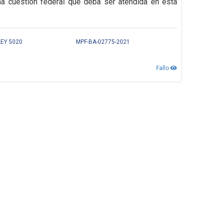
na cuestión federal que deba ser atendida en esta
LEY 5020
MPF-BA-02775-2021
Fallo