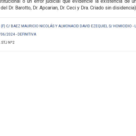
titucional o un error judicial que evidencie la
existencia de u
 del Dr. Barotto, Dr. Apcarian, Dr. Ceci y Dra. Criado sin disidencia)
F) C/ BAEZ MAURICIO NICOLÁS Y ALMONACID DAVID EZEQUIEL S/ HOMICIDIO - 
/06/2024 - DEFINITIVA
 STJ Nº2