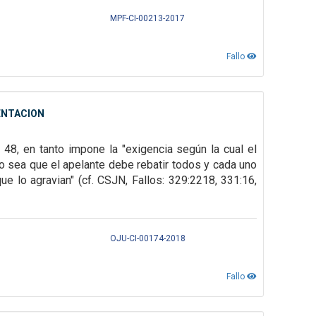
MPF-CI-00213-2017
Fallo
ENTACION
y 48, en
tanto impone la "exigencia según la cual el
o sea que el apelante debe rebatir todos y cada uno
ue lo agravian" (cf.
CSJN, Fallos: 329:2218, 331:16,
OJU-CI-00174-2018
Fallo