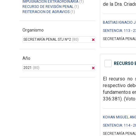
IMPUGNACION EXTRAORDINARIA
(1)
de la Dra. Criad
RECURSO DE REVISIÓN PENAL
(1)
REITERACION DE AGRAVIOS
(1)
BASTIAS IGNACIO J
Organismo
SENTENCIA: 113 - 2
SECRETARÍA PENAL
SECRETARÍA PENAL STJ Nº2
(80)
Año
RECURSO E
2021
(80)
El recurso no 
respectivo debe
fundamentos en 
336:381). (Voto 
KOHAN MIGUEL ANG
SENTENCIA: 114 - 2
SECRETARÍA PENAL