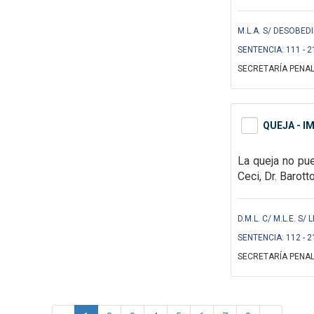
M.L.A. S/ DESOBED
SENTENCIA: 111 - 2
SECRETARÍA PENAL
QUEJA - I
La queja no pu
Ceci, Dr. Barott
D.M.L. C/ M.L.E. S/
SENTENCIA: 112 - 2
SECRETARÍA PENAL