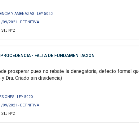
IENCIA Y AMENAZAS - LEY 5020
1/09/2021 - DEFINITIVA
 STJ Nº2
MPROCEDENCIA - FALTA DE FUNDAMENTACION
ede prosperar pues no rebate la denegatoria, defecto formal q
o y Dra. Criado sin disidencia)
 LESIONES - LEY 5020
1/09/2021 - DEFINITIVA
 STJ Nº2