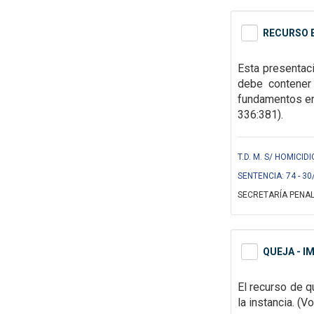
RECURSO E
Esta
presentaci
debe contener 
fundamentos en
336:381).
T.D. M. S/ HOMICIDI
SENTENCIA: 74 - 30
SECRETARÍA PENAL
QUEJA - I
El recurso de q
la instancia. (V