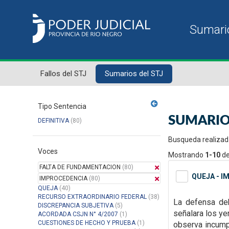
Fallos del STJ
Sumarios del STJ
Tipo Sentencia
SUMARIO
DEFINITIVA
(80)
Busqueda realizad
Voces
Mostrando
1-10
d
FALTA DE FUNDAMENTACION
(80)
QUEJA - I
IMPROCEDENCIA
(80)
QUEJA
(40)
RECURSO EXTRAORDINARIO FEDERAL
(38)
La defensa de
DISCREPANCIA SUBJETIVA
(5)
señalara los ye
ACORDADA CSJN N° 4/2007
(1)
CUESTIONES DE HECHO Y PRUEBA
(1)
observa incump