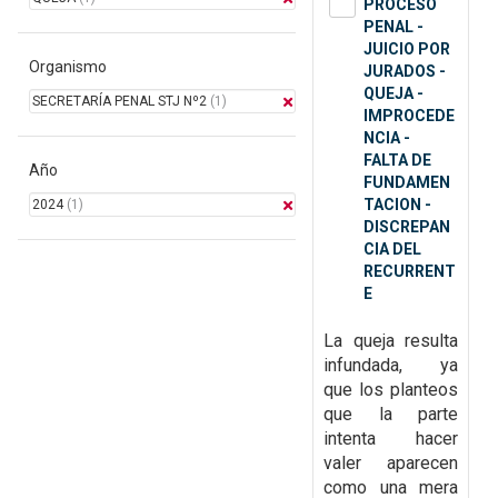
PROCESO
PENAL -
JUICIO POR
Organismo
JURADOS -
QUEJA -
SECRETARÍA PENAL STJ Nº2
(1)
IMPROCEDE
NCIA -
FALTA DE
Año
FUNDAMEN
TACION -
2024
(1)
DISCREPAN
CIA DEL
RECURRENT
E
La queja resulta
infundada, ya
que
los planteos
que la parte
intenta hacer
valer aparecen
como una mera