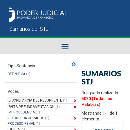
Fallos del STJ
Tipo Sentencia
SUMARIOS
DEFINITIVA
(1)
Sumarios del STJ
STJ
Voces
Manual del Usuario
Busqueda realizada:
5020 (Todas las
DISCREPANCIA DEL RECURRENTE
(1)
Palabras)
FALTA DE FUNDAMENTACION
(1)
IMPROCEDENCIA
(1)
Mostrando
1-1
de
1
JUICIO POR JURADOS
(1)
elemento.
PROCESO PENAL
(1)
QUEJA
(1)