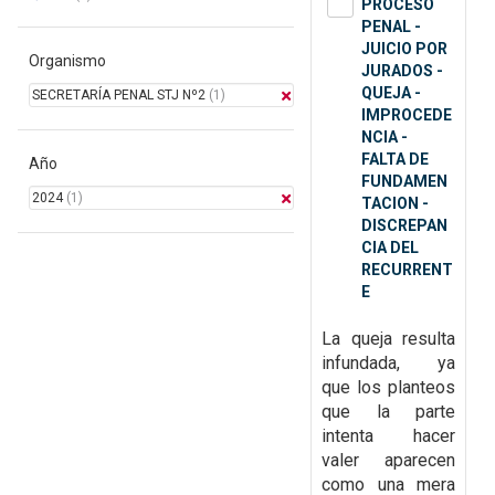
PROCESO
PENAL -
JUICIO POR
Organismo
JURADOS -
QUEJA -
SECRETARÍA PENAL STJ Nº2
(1)
IMPROCEDE
NCIA -
FALTA DE
Año
FUNDAMEN
2024
(1)
TACION -
DISCREPAN
CIA DEL
RECURRENT
E
La queja resulta
infundada, ya
que
los planteos
que la parte
intenta hacer
valer aparecen
como una mera