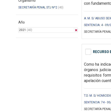
Organismo
con fundamentos
SECRETARÍA PENAL STJ Nº2
(40)
A. M. S/ ABUSO SEX
Año
SENTENCIA: 4 - 09/
2021
(40)
SECRETARÍA PENAL
RECURSO E
Como ha indicad
órganos judici
requisitos for
apelación cuent
T.D. M. S/ HOMICIDI
SENTENCIA: 74 - 30
SECRETARÍA PENAL