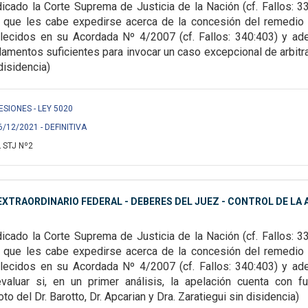
icado la Corte Suprema de Justicia de la Nación (cf. Fallos:
33
os que les cabe expedirse
acerca de la concesión del remedio 
lecidos en su Acordada Nº 4/2007 (cf. Fallos: 340:403) y ad
damentos suficientes para invocar un caso excepcional de
arbitr
disidencia)
 LESIONES - LEY 5020
6/12/2021 - DEFINITIVA
 STJ Nº2
XTRAORDINARIO FEDERAL - DEBERES DEL JUEZ - CONTROL DE LA A
icado la Corte Suprema de Justicia de la Nación (cf. Fallos: 3
os que les cabe expedirse acerca de
la concesión del remedio 
lecidos en su Acordada Nº 4/2007 (cf. Fallos: 340:403) y a
 evaluar si, en un primer análisis, la apelación cuenta con
f
to del Dr. Barotto, Dr. Apcarian y Dra. Zaratiegui sin disidencia)