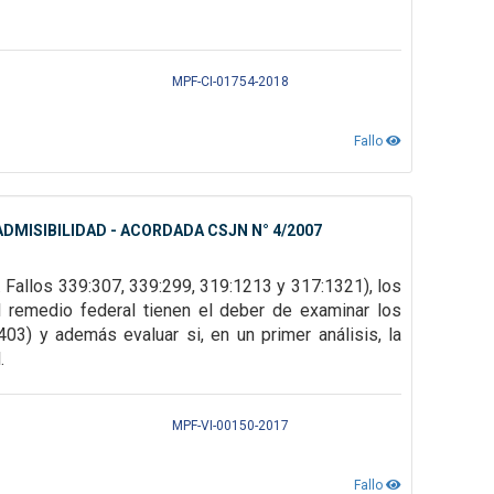
MPF-CI-01754-2018
Fallo
DMISIBILIDAD - ACORDADA CSJN N° 4/2007
. Fallos
339:307, 339:299, 319:1213 y 317:1321), los
l remedio federal tienen el deber de examinar los
403) y además evaluar si, en un primer
análisis, la
.
MPF-VI-00150-2017
Fallo