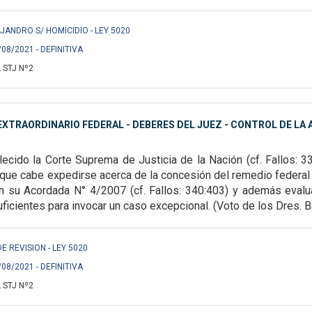
JANDRO S/ HOMICIDIO - LEY 5020
/08/2021 - DEFINITIVA
 STJ Nº2
XTRAORDINARIO FEDERAL - DEBERES DEL JUEZ - CONTROL DE LA A
ecido la Corte Suprema de Justicia de la Nación (cf. Fallos: 3
s que cabe expedirse acerca de la
concesión del remedio federal 
n su Acordada N° 4/2007 (cf. Fallos: 340:403) y además evaluar
icientes para invocar un caso excepcional. (Voto de los Dres. Ba
DE REVISION - LEY 5020
/08/2021 - DEFINITIVA
 STJ Nº2