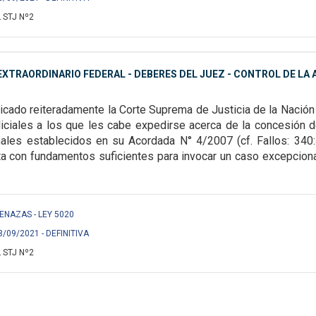
 STJ Nº2
XTRAORDINARIO FEDERAL - DEBERES DEL JUEZ - CONTROL DE LA A
icado reiteradamente la Corte Suprema de Justicia de la Nación 
diciales a los que les cabe expedirse acerca de la concesión d
males establecidos en su Acordada N° 4/2007 (cf. Fallos: 340:4
a con fundamentos suficientes para invocar un caso excepcional. 
AMENAZAS - LEY 5020
3/09/2021 - DEFINITIVA
 STJ Nº2