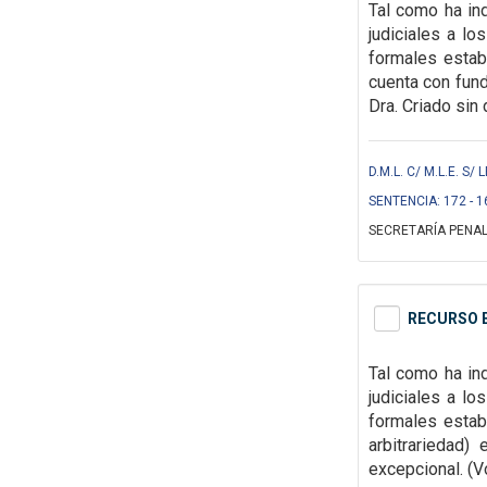
Tal como ha ind
judiciales a l
formales
estab
cuenta con fun
Dra. Criado sin 
D.M.L. C/ M.L.E. S/
SENTENCIA: 172 - 1
SECRETARÍA PENAL
RECURSO E
Tal como ha ind
judiciales a l
formales
estab
arbitrariedad)
excepcional. (Vo