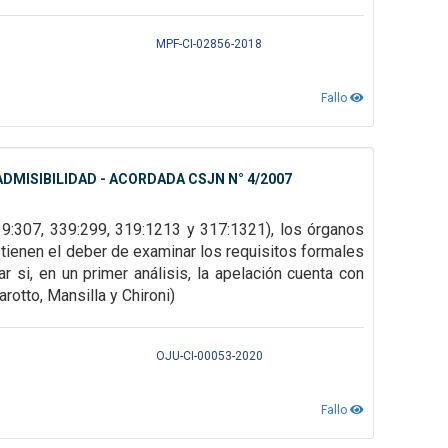
MPF-CI-02856-2018
Fallo
DMISIBILIDAD - ACORDADA CSJN N° 4/2007
39:307,
339:299, 319:1213 y 317:1321), los órganos
tienen el deber de examinar los requisitos formales
 si, en un primer análisis, la
apelación cuenta con
rotto, Mansilla y Chironi)
OJU-CI-00053-2020
Fallo