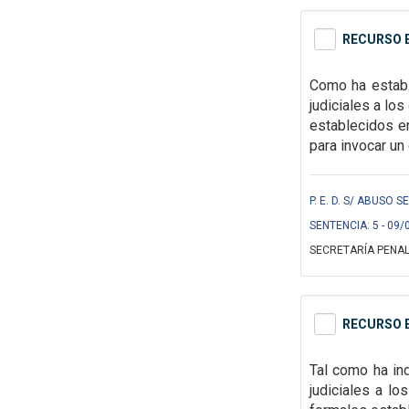
RECURSO E
Como ha establ
judiciales a lo
establecidos e
para invocar
un
P. E. D. S/ ABUSO S
SENTENCIA: 5 - 09/
SECRETARÍA PENAL
RECURSO E
Tal como ha ind
judiciales a l