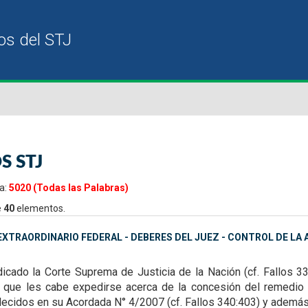
S STJ
a:
5020 (Todas las Palabras)
e
40
elementos.
XTRAORDINARIO FEDERAL - DEBERES DEL JUEZ - CONTROL DE LA A
dicado la Corte Suprema de Justicia de la Nación (cf. Fallos 3
os que les cabe expedirse acerca de
la concesión del remedio 
lecidos en su Acordada N° 4/2007 (cf. Fallos 340:403) y además 