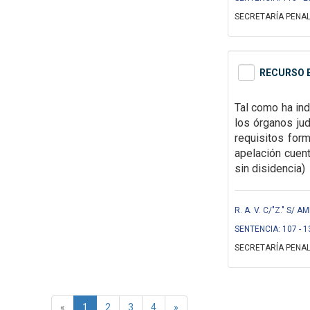
SECRETARÍA PENAL
RECURSO E
Tal como ha ind
los órganos ju
requisitos for
apelación cuent
sin disidencia)
R. A. V. C/"Z." S/ 
SENTENCIA: 107 - 1
SECRETARÍA PENAL
«
1
2
3
4
»