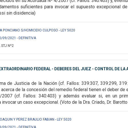
lecidos en su Acordada Nº 4/2007 (cf. Fallos: 340:403) y, eventu
damentos suficientes para invocar el supuesto
excepcional de l
ssi sin disidencia)
A PONCIANO S/HOMICIDIO CULPOSO - LEY 5020
0/09/2021 - DEFINITIVA
 STJ Nº2
XTRAORDINARIO FEDERAL - DEBERES DEL JUEZ - CONTROL DE LA A
ma de Justicia de la Nación (cf. Fallos: 339:307,
339:299, 319:
 acerca de la
concesión del remedio federal tienen el deber de 
2007 (cf. Fallos: 340:403) y además evaluar si, en un prim
 invocar un caso excepcional. (Voto de la Dra. Criado, Dr. Barotto 
OAQUIN Y PEREZ BRAULIO FABIAN - LEY 5020
3/09/2021 - DEFINITIVA