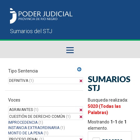
Fallos del STJ
Tipo Sentencia
SUMARIOS
DEFINITIVA
(1)
Sumarios del STJ
STJ
Voces
Manual del Usuario
Busqueda realizada:
5020 (Todas las
AGRAVANTES
(1)
Palabras)
CUESTIÓN DE DERECHO COMÚN
(1)
Mostrando
1-1
de
1
IMPROCEDENCIA
(1)
INSTANCIA EXTRAORDINARIA
(1)
elemento.
MONTO DE LA PENA
(1)
PROCESO PENAL
(1)