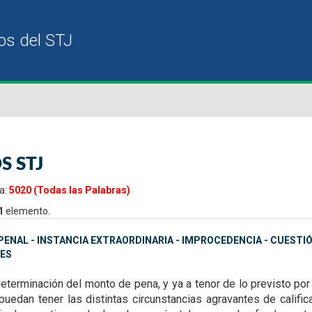
S STJ
a:
5020 (Todas las Palabras)
1
elemento.
ENAL - INSTANCIA EXTRAORDINARIA - IMPROCEDENCIA - CUESTI
ES
determinación del monto de pena, y ya a tenor de lo previsto
por
 puedan tener las
distintas circunstancias agravantes de califi