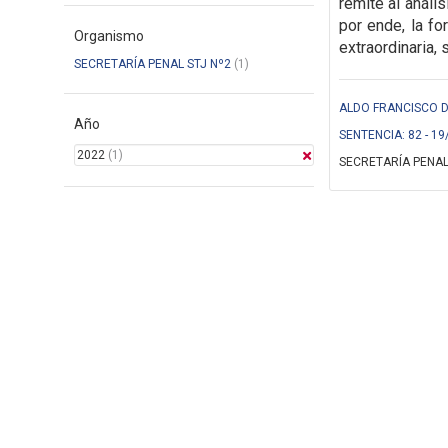
remite al anál
por ende, la f
Organismo
extraordinaria,
s
SECRETARÍA PENAL STJ Nº2
(1)
ALDO FRANCISCO DE
Año
SENTENCIA: 82 - 19
2022
(1)
SECRETARÍA PENAL