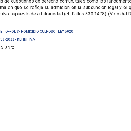
isis de cuestiones de derecho común, tales como los fundament
orma en que se refleja su admisión en la
subsunción legal y el q
alvo supuesto de arbitrariedad (cf. Fallos 330:1478). (Voto del Dr
 TOFFOL S/ HOMICIDIO CULPOSO - LEY 5020
/08/2022 - DEFINITIVA
 STJ Nº2