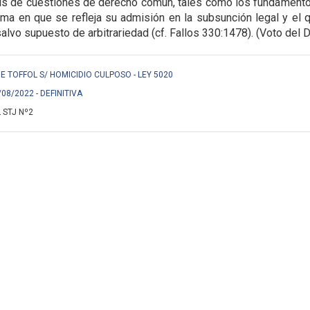
isis de cuestiones de derecho común, tales como los fundament
orma en que se refleja su admisión en la
subsunción legal y el q
alvo supuesto de arbitrariedad (cf. Fallos 330:1478). (Voto del Dr
 TOFFOL S/ HOMICIDIO CULPOSO - LEY 5020
/08/2022 - DEFINITIVA
 STJ Nº2