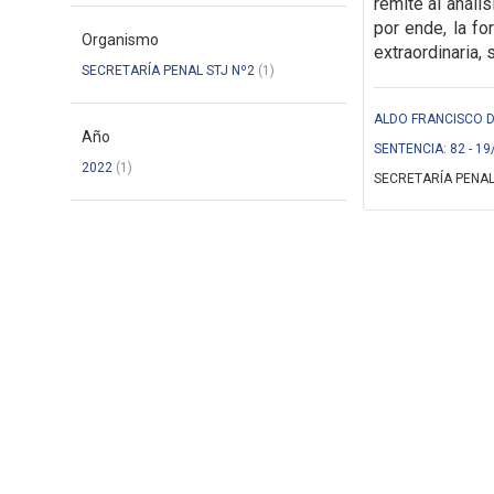
remite al anál
por ende, la f
Organismo
extraordinaria,
s
SECRETARÍA PENAL STJ Nº2
(1)
ALDO FRANCISCO DE
Año
SENTENCIA: 82 - 19
2022
(1)
SECRETARÍA PENAL