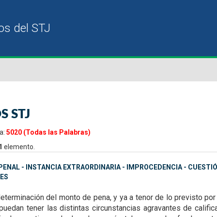
S STJ
a:
5020 (Todas las Palabras)
1
elemento.
ENAL - INSTANCIA EXTRAORDINARIA - IMPROCEDENCIA - CUESTI
ES
determinación del monto de pena, y ya a tenor de lo previsto
por
 puedan tener las
distintas circunstancias agravantes de califi