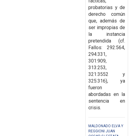
fácticas,
probatorias y de
derecho común
que,
además de
ser impropias de
la instancia
pretendida (cf.
Fallos: 292:564,
294:331,
301:909,
313:253,
321:3552 y
325:316), ya
fueron
abordadas en la
sentencia en
crisis.
MALDONADO ELVA Y
REGGIONI JUAN