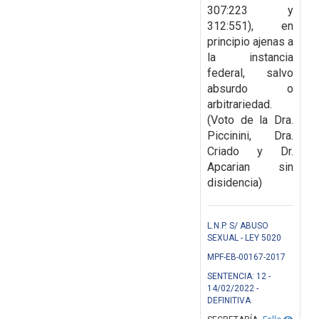
307:223 y
312:551), en
principio ajenas a
la
instancia
federal, salvo
absurdo o
arbitrariedad.
(Voto de la Dra.
Piccinini, Dra.
Criado y Dr.
Apcarian sin
disidencia)
L.N.P. S/ ABUSO
SEXUAL - LEY 5020
MPF-EB-00167-2017
SENTENCIA: 12 -
14/02/2022 -
DEFINITIVA