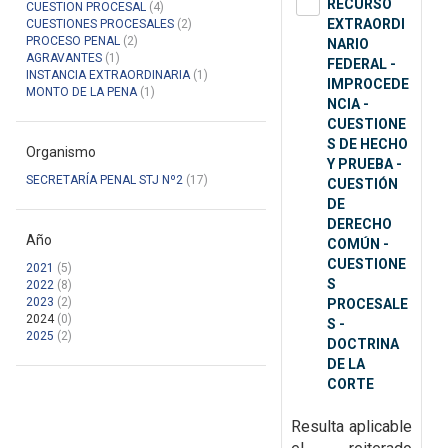
RECURSO
CUESTION PROCESAL
(4)
EXTRAORDI
CUESTIONES PROCESALES
(2)
PROCESO PENAL
(2)
NARIO
AGRAVANTES
(1)
FEDERAL -
INSTANCIA EXTRAORDINARIA
(1)
IMPROCEDE
MONTO DE LA PENA
(1)
NCIA -
CUESTIONE
S DE HECHO
Organismo
Y PRUEBA -
SECRETARÍA PENAL STJ Nº2
(17)
CUESTIÓN
DE
DERECHO
Año
COMÚN -
CUESTIONE
2021
(5)
S
2022
(8)
2023
(2)
PROCESALE
2024
(0)
S -
2025
(2)
DOCTRINA
DE LA
CORTE
Resulta aplicable