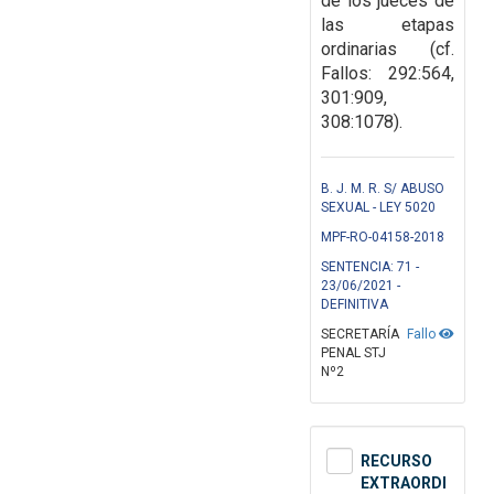
de los jueces de
las etapas
ordinarias (cf.
Fallos: 292:564,
301:909,
308:1078
).
B. J. M. R. S/ ABUSO
SEXUAL - LEY 5020
MPF-RO-04158-2018
SENTENCIA: 71 -
23/06/2021 -
DEFINITIVA
SECRETARÍA
Fallo
PENAL STJ
Nº2
RECURSO
EXTRAORDI