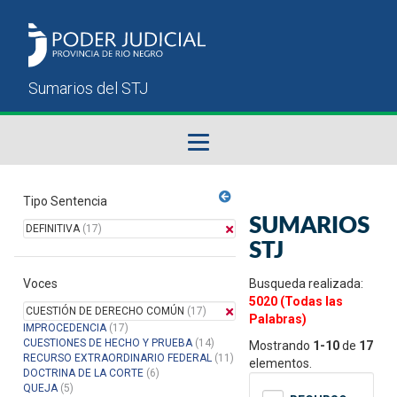
Fallos del STJ
Tipo Sentencia
SUMARIOS
DEFINITIVA
(17)
Sumarios del STJ
STJ
Voces
Manual del Usuario
Busqueda realizada:
5020 (Todas las
CUESTIÓN DE DERECHO COMÚN
(17)
Palabras)
IMPROCEDENCIA
(17)
CUESTIONES DE HECHO Y PRUEBA
(14)
Mostrando
1-10
de
17
RECURSO EXTRAORDINARIO FEDERAL
(11)
elementos.
DOCTRINA DE LA CORTE
(6)
QUEJA
(5)