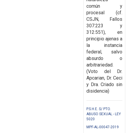
común y
procesal (cf.
CSJN, Fallos
307:223 y
312:551), en
principio ajenas a
la
instancia
federal, salvo
absurdo o
arbitrariedad.
(Voto del Dr.
Apcarian, Dr. Ceci
y Dra. Criado sin
disidencia)
P.S.H.E. S/ PTO.
ABUSO SEXUAL - LEY
5020
MPF-AL-00047-2019