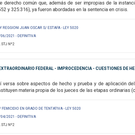
de derecho común que,
además de ser impropias de la instancia
52 y 325:316), ya fueron abordadas en la sentencia en crisis.
 REGGIONI JUAN OSCAR S/ ESTAFA - LEY 5020
/06/2021 - DEFINITIVA
 STJ Nº2
XTRAORDINARIO FEDERAL - IMPROCEDENCIA - CUESTIONES DE H
sí versa sobre
aspectos de hecho y prueba y de aplicación del
tituyen materia propia de los jueces de las etapas ordinarias (c
. S/ FEMICIDIO EN GRADO DE TENTATIVA - LEY 5020
/04/2021 - DEFINITIVA
 STJ Nº2