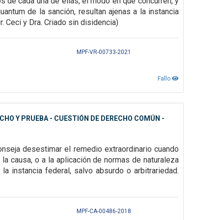
os de cada una de
ellas, el modo en que concurren, y
uantum de la sanción, resultan ajenas a la instancia
. Ceci y Dra. Criado sin disidencia)
MPF-VR-00733-2021
Fallo
CHO Y PRUEBA - CUESTIÓN DE DERECHO COMÚN -
onseja desestimar el remedio extraordinario cuando
 la causa, o a la aplicación de normas de naturaleza
a la
instancia federal, salvo absurdo o arbitrariedad.
MPF-CA-00486-2018