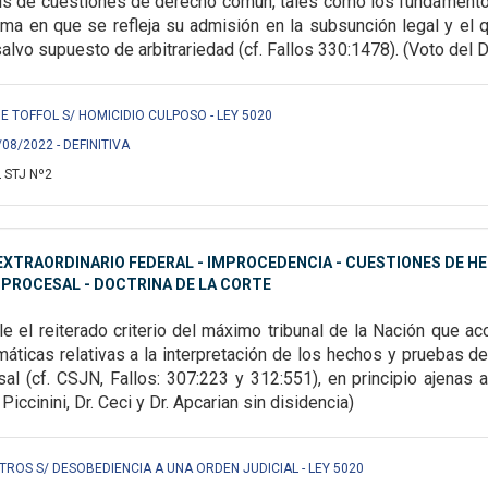
isis de cuestiones de derecho común, tales como los fundament
orma en que se refleja su admisión en la
subsunción legal y el q
alvo supuesto de arbitrariedad (cf. Fallos 330:1478). (Voto del Dr
 TOFFOL S/ HOMICIDIO CULPOSO - LEY 5020
/08/2022 - DEFINITIVA
 STJ Nº2
XTRAORDINARIO FEDERAL - IMPROCEDENCIA - CUESTIONES DE HE
PROCESAL - DOCTRINA DE LA CORTE
le el reiterado criterio del máximo tribunal de la Nación que
ac
áticas relativas a la
interpretación de los hechos y pruebas de
l (cf. CSJN, Fallos: 307:223 y 312:551), en principio ajenas 
 Piccinini, Dr. Ceci y Dr. Apcarian sin disidencia)
TROS S/ DESOBEDIENCIA A UNA ORDEN JUDICIAL - LEY 5020