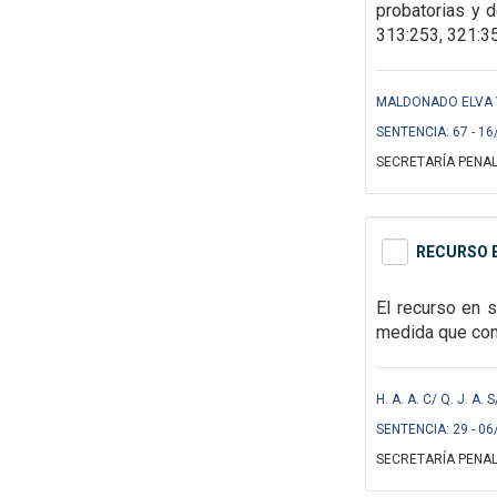
probatorias y 
313:253, 321:35
MALDONADO ELVA Y
SENTENCIA: 67 - 16
SECRETARÍA PENAL
RECURSO E
El recurso en 
medida que cons
H. A. A. C/ Q. J. A
SENTENCIA: 29 - 06
SECRETARÍA PENAL