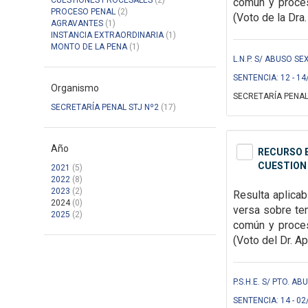
CUESTIONES PROCESALES
(2)
común y procesa
PROCESO PENAL
(2)
(Voto de la Dra.
AGRAVANTES
(1)
INSTANCIA EXTRAORDINARIA
(1)
MONTO DE LA PENA
(1)
L.N.P. S/ ABUSO SE
SENTENCIA: 12 - 14
Organismo
SECRETARÍA PENAL
SECRETARÍA PENAL STJ Nº2
(17)
Año
RECURSO E
CUESTION 
2021
(5)
2022
(8)
2023
(2)
Resulta aplicab
2024
(0)
versa sobre tem
2025
(2)
común y proces
(Voto del Dr. Ap
P.S.H.E. S/ PTO. A
SENTENCIA: 14 - 02