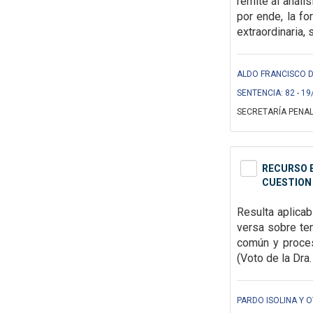
remite al anál
por ende, la f
extraordinaria,
s
ALDO FRANCISCO DE
SENTENCIA: 82 - 19
SECRETARÍA PENAL
RECURSO E
CUESTION 
Resulta aplicab
versa sobre tem
común y procesa
(Voto de la Dra.
PARDO ISOLINA Y O