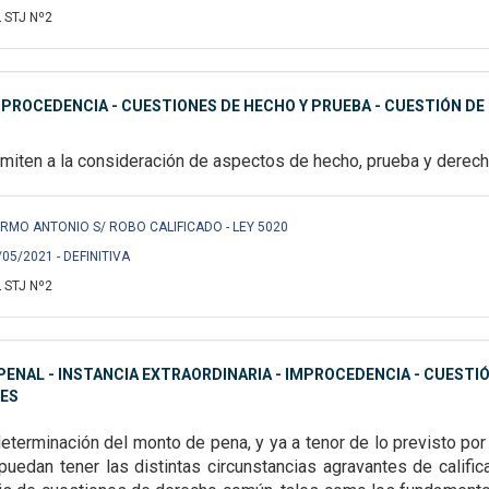
 STJ Nº2
MPROCEDENCIA - CUESTIONES DE HECHO Y PRUEBA - CUESTIÓN D
emiten a la consideración de aspectos de hecho, prueba y derech
ERMO ANTONIO S/ ROBO CALIFICADO - LEY 5020
/05/2021 - DEFINITIVA
 STJ Nº2
ENAL - INSTANCIA EXTRAORDINARIA - IMPROCEDENCIA - CUESTI
ES
determinación del monto de pena, y ya a tenor de lo previsto
por
 puedan tener las
distintas circunstancias agravantes de califi