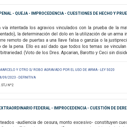
ENAL - QUEJA - IMPROCEDENCIA - CUESTIONES DE HECHO Y PRU
a vía intentada los agravios vinculados con la
prueba de la mat
entado), la
determinación del dolo en la utilización de un arma i
erre remoto de puertas a una llave falsa o ganzúa o la
justiprec
 de la pena. Ello
es así dado que todos los temas se vinculan
rbitrariedad.
(Voto de los Dres. Apcarian, Barotto y Ceci sin disid
MARCELO Y OTRO S/ ROBO AGRAVADO POR EL USO DE ARMA - LEY 5020
4/09/2023 - DEFINITIVA
 STJ Nº2
EXTRAORDINARIO FEDERAL - IMPROCEDENCIA - CUESTIÓN DE DE
teados -audiencia de cesura, monto excesivo-
constituyen cues