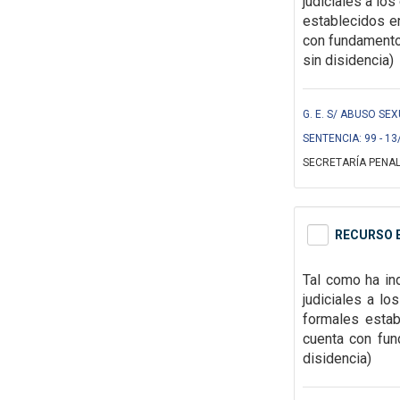
judiciales a lo
establecidos
e
con fundamento
sin disidencia)
G. E. S/ ABUSO SEX
SENTENCIA: 99 - 13
SECRETARÍA PENAL
RECURSO E
Tal como ha in
judiciales a l
formales
estab
cuenta con fund
disidencia)