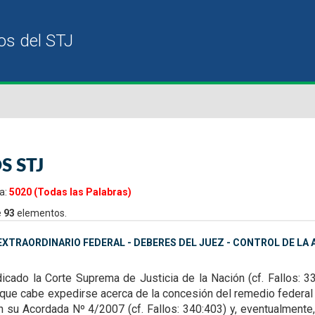
S STJ
a:
5020 (Todas las Palabras)
e
93
elementos.
XTRAORDINARIO FEDERAL - DEBERES DEL JUEZ - CONTROL DE LA A
icado la Corte Suprema de Justicia de la Nación (cf. Fallos: 3
s que cabe expedirse acerca de la
concesión del remedio federal 
n su Acordada Nº 4/2007 (cf. Fallos: 340:403) y, eventualmente,