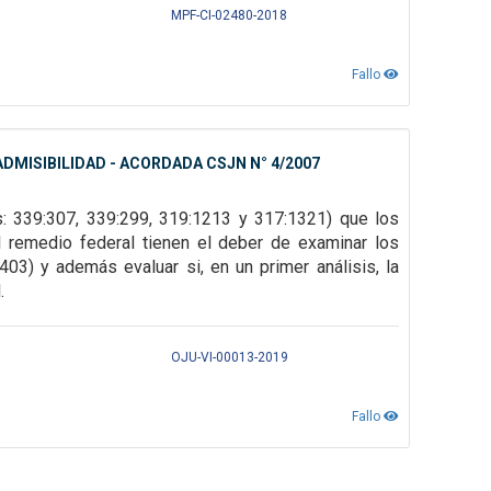
MPF-CI-02480-2018
Fallo
DMISIBILIDAD - ACORDADA CSJN N° 4/2007
s: 339:307,
339:299, 319:1213 y 317:1321) que los
l remedio federal tienen el deber de examinar los
:403) y además evaluar si, en un primer
análisis, la
.
OJU-VI-00013-2019
Fallo