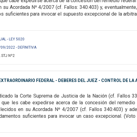
s que cabe expedirse acerca de la
concesión del remedio federal 
n su Acordada Nº 4/2007 (cf. Fallos: 340:403) y, eventualmente,
s suficientes para invocar el supuesto
excepcional de la arbitra
UAL - LEY 5020
/09/2022 - DEFINITIVA
 STJ Nº2
XTRAORDINARIO FEDERAL - DEBERES DEL JUEZ - CONTROL DE LA A
dicado la Corte Suprema de Justicia de la Nación (cf. Fallos 3
os que les cabe expedirse acerca de
la concesión del remedio 
lecidos en su Acordada Nº 4/2007 (cf. Fallos 340:403) y ad
amentos suficientes para invocar un caso excepcional. (Voto de