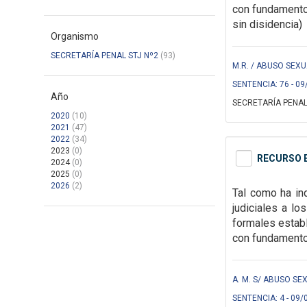
con fundamento
sin disidencia)
Organismo
SECRETARÍA PENAL STJ Nº2
(93)
M.R. / ABUSO SEXU
SENTENCIA: 76 - 09
Año
SECRETARÍA PENAL
2020
(10)
2021
(47)
2022
(34)
2023
(0)
RECURSO E
2024
(0)
2025
(0)
2026
(2)
Tal como ha in
judiciales a l
formales
estab
con fundamentos
A. M. S/ ABUSO SEX
SENTENCIA: 4 - 09/