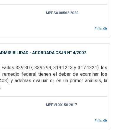
MPF-SA-00562-2020
Fallo
DMISIBILIDAD - ACORDADA CSJN N° 4/2007
. Fallos
339:307, 339:299, 319:1213 y 317:1321), los
l remedio federal tienen el deber de examinar los
403) y además evaluar si, en un primer
análisis, la
.
MPF-VI-00150-2017
Fallo