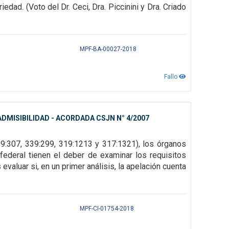
riedad. (Voto del Dr. Ceci, Dra. Piccinini y Dra. Criado
MPF-BA-00027-2018
Fallo
DMISIBILIDAD - ACORDADA CSJN N° 4/2007
39:307,
339:299, 319:1213 y 317:1321), los órganos
federal tienen el deber de examinar los requisitos
evaluar si, en un primer
análisis, la apelación cuenta
MPF-CI-01754-2018