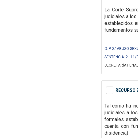
La Corte Supre
judiciales a lo
establecidos
e
fundamentos suf
O. P. S/ ABUSO SEX
SENTENCIA: 2 - 11/
SECRETARÍA PENAL
RECURSO E
Tal como ha ind
judiciales a l
formales
estab
cuenta con fun
disidencia)