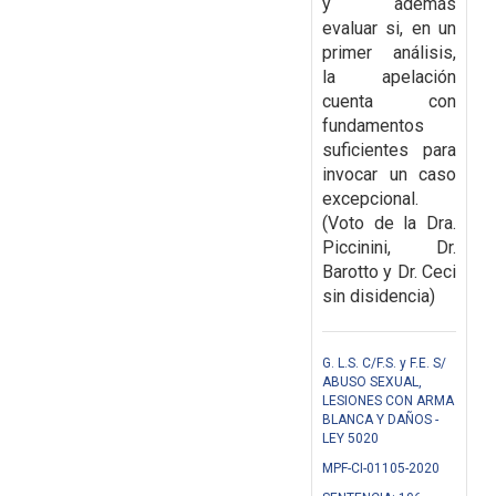
y además
evaluar si, en un
primer análisis,
la
apelación
cuenta con
fundamentos
suficientes para
invocar un caso
excepcional.
(Voto de la Dra.
Piccinini, Dr.
Barotto y Dr. Ceci
sin disidencia)
G. L.S. C/F.S. y F.E. S/
ABUSO SEXUAL,
LESIONES CON ARMA
BLANCA Y DAÑOS -
LEY 5020
MPF-CI-01105-2020