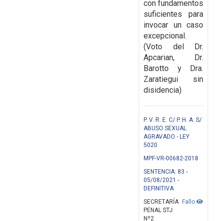
con fundamentos
suficientes para
invocar un caso
excepcional.
(Voto del Dr.
Apcarian, Dr.
Barotto y Dra.
Zaratiegui sin
disidencia)
P. V. R. E. C/ P. H. A. S/
ABUSO SEXUAL
AGRAVADO - LEY
5020
MPF-VR-00682-2018
SENTENCIA: 83 -
05/08/2021 -
DEFINITIVA
SECRETARÍA
Fallo
PENAL STJ
Nº2