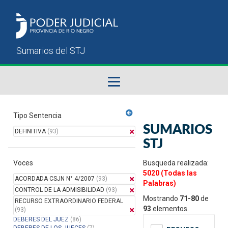
Fallos del STJ
Tipo Sentencia
SUMARIOS
DEFINITIVA
(93)
Sumarios del STJ
STJ
Voces
Manual del Usuario
Busqueda realizada:
5020 (Todas las
ACORDADA CSJN N° 4/2007
(93)
Palabras)
CONTROL DE LA ADMISIBILIDAD
(93)
Mostrando
71-80
de
RECURSO EXTRAORDINARIO FEDERAL
93
elementos.
(93)
DEBERES DEL JUEZ
(86)