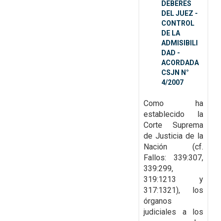
DEBERES
DEL JUEZ -
CONTROL
DE LA
ADMISIBILI
DAD -
ACORDADA
CSJN N°
4/2007
Como ha
establecido la
Corte Suprema
de Justicia de la
Nación (cf.
Fallos: 339:307,
339:299,
319:1213 y
317:1321), los
órganos
judiciales a los