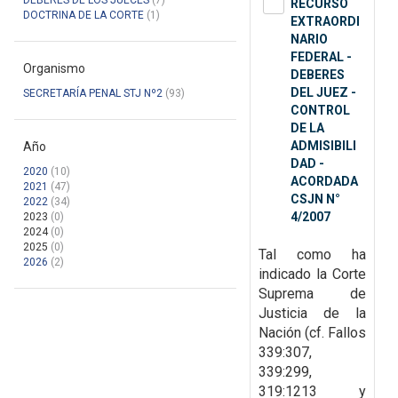
DEBERES DE LOS JUECES
(7)
RECURSO
DOCTRINA DE LA CORTE
(1)
EXTRAORDI
NARIO
FEDERAL -
Organismo
DEBERES
DEL JUEZ -
SECRETARÍA PENAL STJ Nº2
(93)
CONTROL
DE LA
ADMISIBILI
Año
DAD -
2020
(10)
ACORDADA
2021
(47)
CSJN N°
2022
(34)
4/2007
2023
(0)
2024
(0)
2025
(0)
Tal como ha
2026
(2)
indicado la Corte
Suprema de
Justicia de la
Nación (cf. Fallos
339:307,
339:299,
319:1213 y