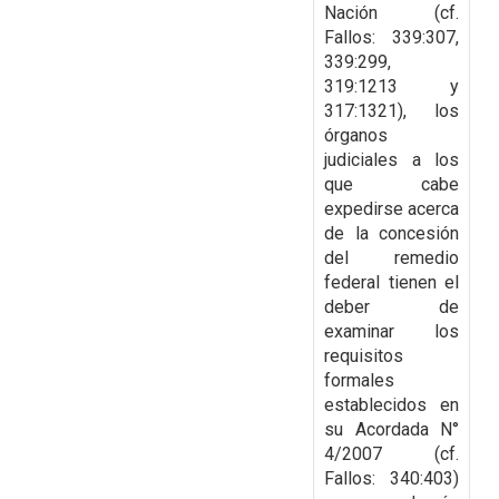
Nación (cf.
Fallos: 339:307,
339:299,
319:1213 y
317:1321), los
órganos
judiciales a los
que cabe
expedirse acerca
de la
concesión
del remedio
federal tienen el
deber de
examinar los
requisitos
formales
establecidos
en
su Acordada N°
4/2007 (cf.
Fallos: 340:403)