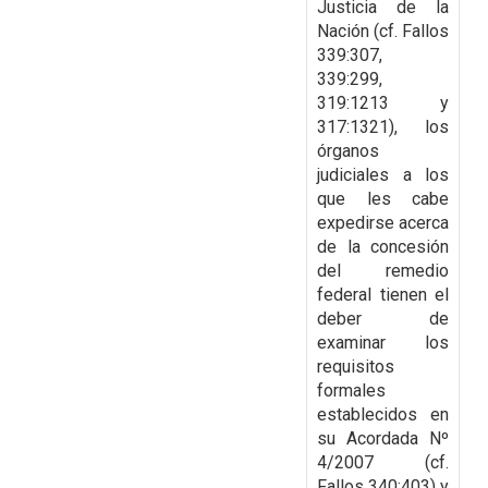
Justicia de la
Nación (cf. Fallos
339:307,
339:299,
319:1213 y
317:1321), los
órganos
judiciales a los
que les cabe
expedirse acerca
de
la concesión
del remedio
federal tienen el
deber de
examinar los
requisitos
formales
establecidos en
su Acordada Nº
4/2007 (cf.
Fallos 340:403) y