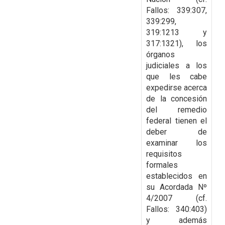
Fallos: 339:307,
339:299,
319:1213 y
317:1321), los
órganos
judiciales a los
que les cabe
expedirse acerca
de la concesión
del remedio
federal tienen el
deber de
examinar los
requisitos
formales
establecidos en
su Acordada Nº
4/2007 (cf.
Fallos: 340:403)
y además