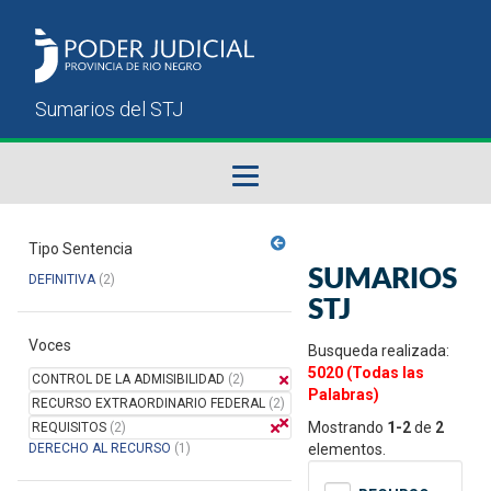
Fallos del STJ
Tipo Sentencia
SUMARIOS
DEFINITIVA
(2)
Sumarios del STJ
STJ
Voces
Manual del Usuario
Busqueda realizada:
5020 (Todas las
CONTROL DE LA ADMISIBILIDAD
(2)
Palabras)
RECURSO EXTRAORDINARIO FEDERAL
(2)
Mostrando
1-2
de
2
REQUISITOS
(2)
DERECHO AL RECURSO
(1)
elementos.