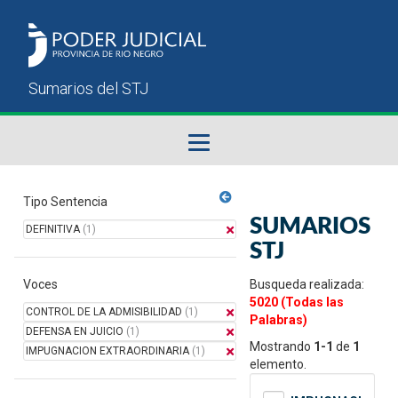
Fallos del STJ
Tipo Sentencia
SUMARIOS
DEFINITIVA
(1)
Sumarios del STJ
STJ
Voces
Manual del Usuario
Busqueda realizada:
5020 (Todas las
CONTROL DE LA ADMISIBILIDAD
(1)
Palabras)
DEFENSA EN JUICIO
(1)
Mostrando
1-1
de
1
IMPUGNACION EXTRAORDINARIA
(1)
elemento.