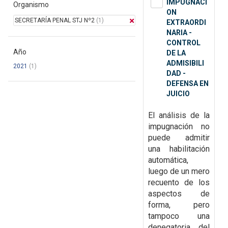
IMPUGNACI
Organismo
ON
SECRETARÍA PENAL STJ Nº2
(1)
EXTRAORDI
NARIA -
CONTROL
Año
DE LA
ADMISIBILI
2021
(1)
DAD -
DEFENSA EN
JUICIO
El análisis de la
impugnación no
puede admitir
una habilitación
automática,
luego de un mero
recuento de los
aspectos de
forma, pero
tampoco una
denegatoria del