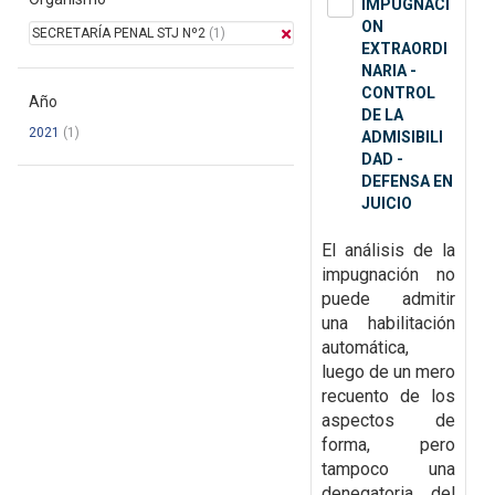
IMPUGNACI
ON
SECRETARÍA PENAL STJ Nº2
(1)
EXTRAORDI
NARIA -
CONTROL
Año
DE LA
2021
(1)
ADMISIBILI
DAD -
DEFENSA EN
JUICIO
El análisis de la
impugnación no
puede admitir
una habilitación
automática,
luego de un mero
recuento de los
aspectos de
forma, pero
tampoco una
denegatoria del