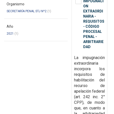
IMPUGNACI
Organismo
ON
EXTRAORDI
SECRETARÍA PENAL STJ Nº2
(1)
NARIA -
REQUISITOS
Año
- CÓDIGO
PROCESAL
2021
(1)
PENAL -
ARBITRARIE
DAD
La impugnación
extraordinaria
incorpora los
requisitos de
habilitación del
recurso de
apelación federal
(art. 242 inc. 2°
CPP)
, de modo
que, en cuanto a
la arbitrariedad