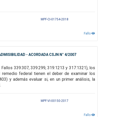
MPF-CI-01754-2018
Fallo
DMISIBILIDAD - ACORDADA CSJN N° 4/2007
. Fallos
339:307, 339:299, 319:1213 y 317:1321), los
l remedio federal tienen el deber de examinar los
403) y además evaluar si, en un primer
análisis, la
.
MPF-VI-00150-2017
Fallo