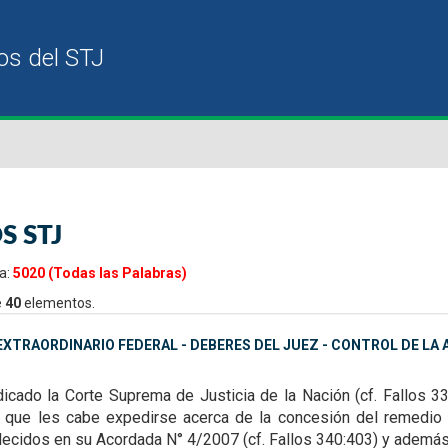
S STJ
a:
5020 (Todas las Palabras)
e
40
elementos.
XTRAORDINARIO FEDERAL - DEBERES DEL JUEZ - CONTROL DE LA A
dicado la Corte Suprema de Justicia de la Nación (cf. Fallos 3
os que les cabe expedirse acerca de
la concesión del remedio 
lecidos en su Acordada N° 4/2007 (cf. Fallos 340:403) y además 