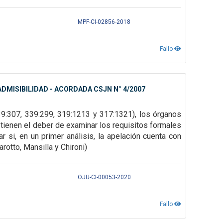
MPF-CI-02856-2018
Fallo
DMISIBILIDAD - ACORDADA CSJN N° 4/2007
39:307,
339:299, 319:1213 y 317:1321), los órganos
tienen el deber de examinar los requisitos formales
 si, en un primer análisis, la
apelación cuenta con
rotto, Mansilla y Chironi)
OJU-CI-00053-2020
Fallo