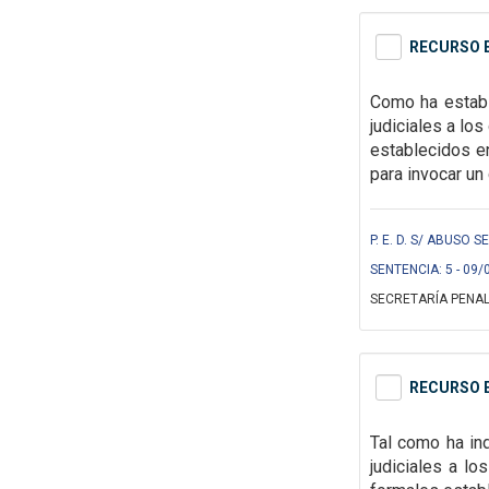
RECURSO E
Como ha establ
judiciales a lo
establecidos e
para invocar
un
P. E. D. S/ ABUSO S
SENTENCIA: 5 - 09/
SECRETARÍA PENAL
RECURSO E
Tal como ha ind
judiciales a l