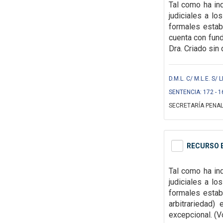
Tal como ha ind
judiciales a l
formales
estab
cuenta con fun
Dra. Criado sin 
D.M.L. C/ M.L.E. S/
SENTENCIA: 172 - 1
SECRETARÍA PENAL
RECURSO E
Tal como ha ind
judiciales a l
formales
estab
arbitrariedad)
excepcional. (Vo