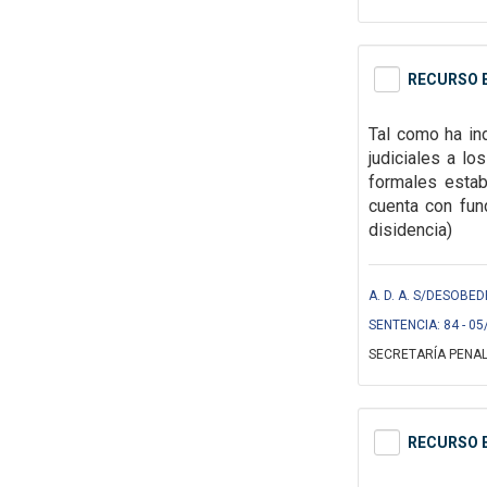
RECURSO E
Tal como ha in
judiciales a l
formales
estab
cuenta con fund
disidencia)
A. D. A. S/DESOBED
SENTENCIA: 84 - 05
SECRETARÍA PENAL
RECURSO E