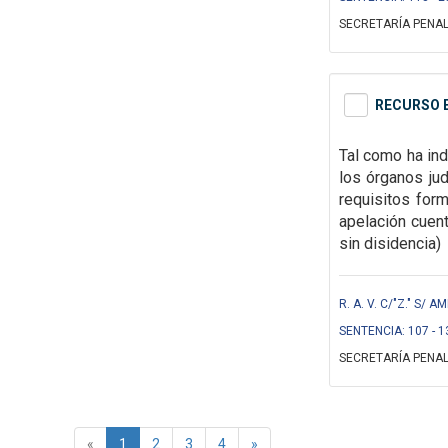
SECRETARÍA PENAL
RECURSO E
Tal como ha ind
los órganos ju
requisitos for
apelación cuent
sin disidencia)
R. A. V. C/"Z." S/ 
SENTENCIA: 107 - 1
SECRETARÍA PENAL
«
1
2
3
4
»