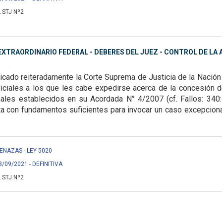
 STJ Nº2
XTRAORDINARIO FEDERAL - DEBERES DEL JUEZ - CONTROL DE LA A
icado reiteradamente la Corte Suprema de Justicia de la Nación 
diciales a los que les cabe expedirse acerca de la concesión d
males establecidos en su Acordada N° 4/2007 (cf. Fallos: 340:4
a con fundamentos suficientes para invocar un caso excepcional. 
AMENAZAS - LEY 5020
3/09/2021 - DEFINITIVA
 STJ Nº2