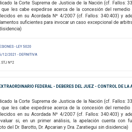
icado la Corte Suprema de Justicia de la Nación (cf. Fallos:
33
os que les cabe expedirse
acerca de la concesión del remedio 
lecidos en su Acordada Nº 4/2007 (cf. Fallos: 340:403) y ad
damentos suficientes para invocar un caso excepcional de
arbitr
disidencia)
 LESIONES - LEY 5020
6/12/2021 - DEFINITIVA
 STJ Nº2
XTRAORDINARIO FEDERAL - DEBERES DEL JUEZ - CONTROL DE LA A
icado la Corte Suprema de Justicia de la Nación (cf. Fallos: 3
os que les cabe expedirse acerca de
la concesión del remedio 
lecidos en su Acordada Nº 4/2007 (cf. Fallos: 340:403) y a
 evaluar si, en un primer análisis, la apelación cuenta con
f
to del Dr. Barotto, Dr. Apcarian y Dra. Zaratiegui sin disidencia)