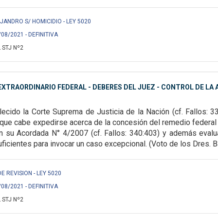
JANDRO S/ HOMICIDIO - LEY 5020
/08/2021 - DEFINITIVA
 STJ Nº2
XTRAORDINARIO FEDERAL - DEBERES DEL JUEZ - CONTROL DE LA A
ecido la Corte Suprema de Justicia de la Nación (cf. Fallos: 3
s que cabe expedirse acerca de la
concesión del remedio federal 
n su Acordada N° 4/2007 (cf. Fallos: 340:403) y además evaluar
icientes para invocar un caso excepcional. (Voto de los Dres. Ba
DE REVISION - LEY 5020
/08/2021 - DEFINITIVA
 STJ Nº2