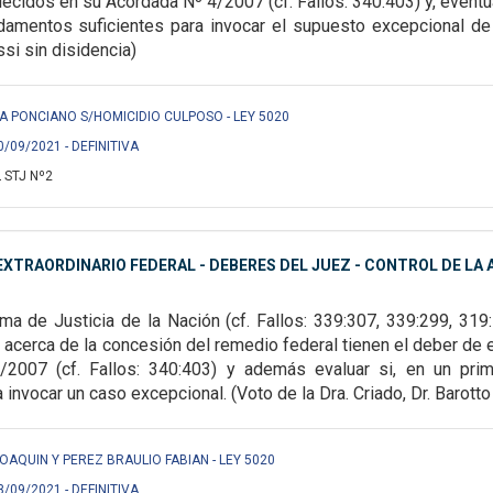
lecidos en su Acordada Nº 4/2007 (cf. Fallos: 340:403) y, eventu
damentos suficientes para invocar el supuesto
excepcional de l
ssi sin disidencia)
A PONCIANO S/HOMICIDIO CULPOSO - LEY 5020
0/09/2021 - DEFINITIVA
 STJ Nº2
XTRAORDINARIO FEDERAL - DEBERES DEL JUEZ - CONTROL DE LA A
ma de Justicia de la Nación (cf. Fallos: 339:307,
339:299, 319:
 acerca de la
concesión del remedio federal tienen el deber de 
2007 (cf. Fallos: 340:403) y además evaluar si, en un prim
 invocar un caso excepcional. (Voto de la Dra. Criado, Dr. Barotto 
OAQUIN Y PEREZ BRAULIO FABIAN - LEY 5020
3/09/2021 - DEFINITIVA