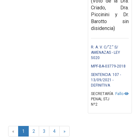
(Voto de la Dra.
Criado, Dra.
Piccinini y Dr.
Barotto sin
disidencia)
R. A. V. C/"Z." S/
AMENAZAS - LEY
5020
MPF-BA-03779-2018
SENTENCIA: 107 -
13/09/2021 -
DEFINITIVA
SECRETARÍA
Fallo
PENAL STJ
Nº2
«
1
2
3
4
»