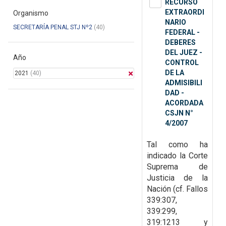
RECURSO
EXTRAORDI
Organismo
NARIO
SECRETARÍA PENAL STJ Nº2
(40)
FEDERAL -
DEBERES
DEL JUEZ -
Año
CONTROL
DE LA
2021
(40)
ADMISIBILI
DAD -
ACORDADA
CSJN N°
4/2007
Tal como ha
indicado la Corte
Suprema de
Justicia de la
Nación (cf. Fallos
339:307,
339:299,
319:1213 y