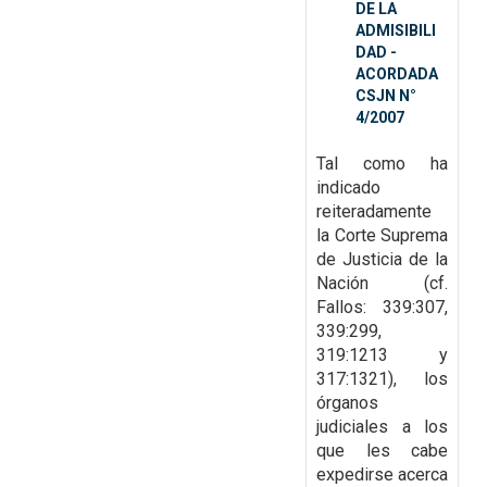
DE LA
ADMISIBILI
DAD -
ACORDADA
CSJN N°
4/2007
Tal como ha
indicado
reiteradamente
la Corte Suprema
de Justicia de la
Nación (cf.
Fallos: 339:307,
339:299,
319:1213 y
317:1321), los
órganos
judiciales a los
que les cabe
expedirse acerca