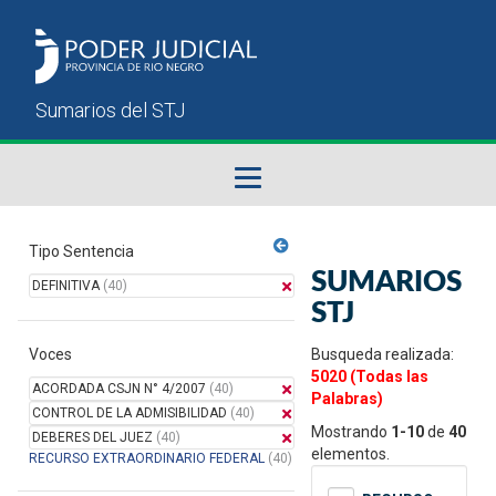
Fallos del STJ
Tipo Sentencia
SUMARIOS
DEFINITIVA
(40)
Sumarios del STJ
STJ
Voces
Manual del Usuario
Busqueda realizada:
5020 (Todas las
ACORDADA CSJN N° 4/2007
(40)
Palabras)
CONTROL DE LA ADMISIBILIDAD
(40)
Mostrando
1-10
de
40
DEBERES DEL JUEZ
(40)
elementos.
RECURSO EXTRAORDINARIO FEDERAL
(40)