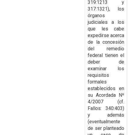
319:1213 y
317:1321), los
órganos
judiciales a los
que les cabe
expedirse acerca
de
la concesión
del remedio
federal tienen el
deber de
examinar los
requisitos
formales
establecidos en
su Acordada Nº
4/2007 (cf.
Fallos: 340:403)
y además
(eventualmente
de ser
planteado
un caso de