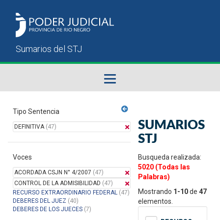
Fallos del STJ
Tipo Sentencia
SUMARIOS
DEFINITIVA
(47)
Sumarios del STJ
STJ
Voces
Manual del Usuario
Busqueda realizada:
5020 (Todas las
ACORDADA CSJN N° 4/2007
(47)
Palabras)
CONTROL DE LA ADMISIBILIDAD
(47)
Mostrando
1-10
de
47
RECURSO EXTRAORDINARIO FEDERAL
(47)
DEBERES DEL JUEZ
(40)
elementos.
DEBERES DE LOS JUECES
(7)