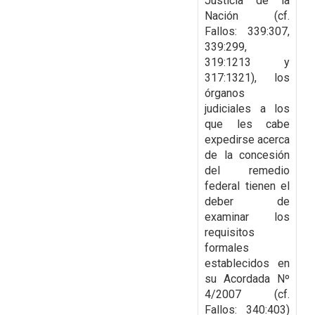
Justicia de la
Nación (cf.
Fallos:
339:307,
339:299,
319:1213 y
317:1321), los
órganos
judiciales a los
que les cabe
expedirse
acerca
de la concesión
del remedio
federal tienen el
deber de
examinar los
requisitos
formales
establecidos en
su Acordada Nº
4/2007 (cf.
Fallos: 340:403)