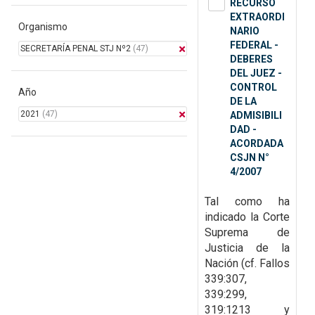
RECURSO
EXTRAORDI
Organismo
NARIO
FEDERAL -
SECRETARÍA PENAL STJ Nº2
(47)
DEBERES
DEL JUEZ -
CONTROL
Año
DE LA
2021
(47)
ADMISIBILI
DAD -
ACORDADA
CSJN N°
4/2007
Tal como ha
indicado la Corte
Suprema de
Justicia de la
Nación (cf. Fallos
339:307,
339:299,
319:1213 y