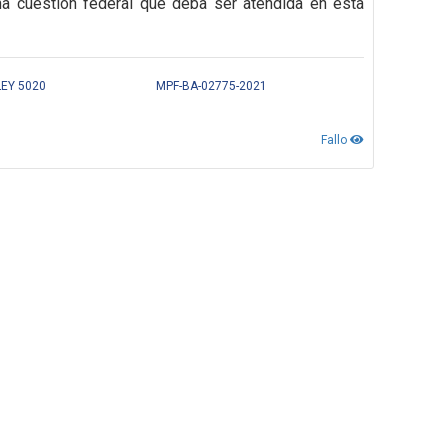
na cuestión federal que deba ser atendida en esta
LEY 5020
MPF-BA-02775-2021
Fallo