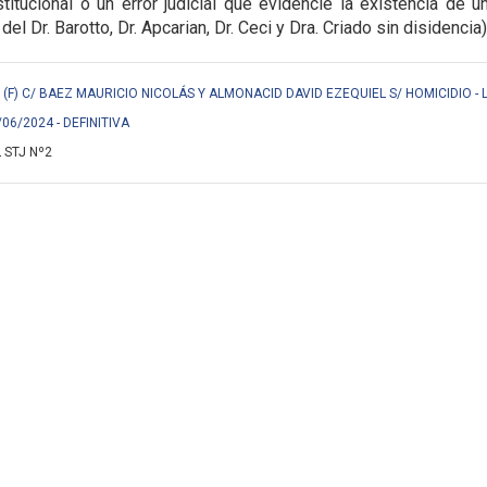
titucional o un error judicial que evidencie la
existencia de u
 del Dr. Barotto, Dr. Apcarian, Dr. Ceci y Dra. Criado sin disidencia)
F) C/ BAEZ MAURICIO NICOLÁS Y ALMONACID DAVID EZEQUIEL S/ HOMICIDIO - 
/06/2024 - DEFINITIVA
 STJ Nº2