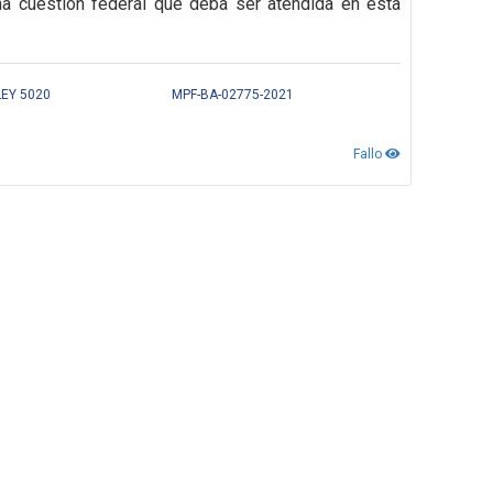
na cuestión federal que deba ser atendida en esta
LEY 5020
MPF-BA-02775-2021
Fallo