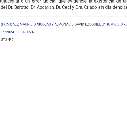
titucional o un error judicial que evidencie la
existencia de u
 del Dr. Barotto, Dr. Apcarian, Dr. Ceci y Dra. Criado sin disidencia)
F) C/ BAEZ MAURICIO NICOLÁS Y ALMONACID DAVID EZEQUIEL S/ HOMICIDIO - 
/06/2024 - DEFINITIVA
 STJ Nº2