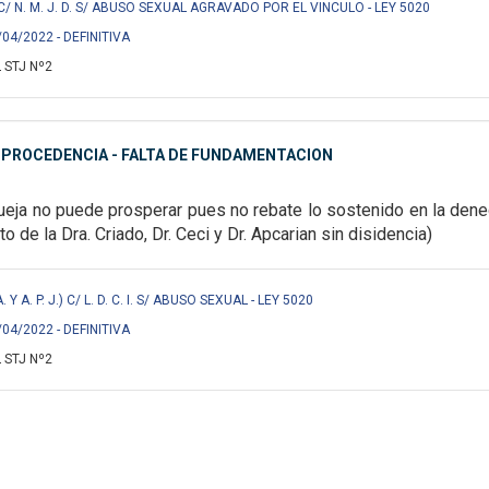
F.) C/ N. M. J. D. S/ ABUSO SEXUAL AGRAVADO POR EL VINCULO - LEY 5020
/04/2022 - DEFINITIVA
 STJ Nº2
MPROCEDENCIA - FALTA DE FUNDAMENTACION
ueja no puede prosperar pues no rebate lo sostenido en la deneg
oto de la Dra. Criado, Dr. Ceci y Dr. Apcarian sin disidencia)
. A. Y A. P. J.) C/ L. D. C. I. S/ ABUSO SEXUAL - LEY 5020
/04/2022 - DEFINITIVA
 STJ Nº2