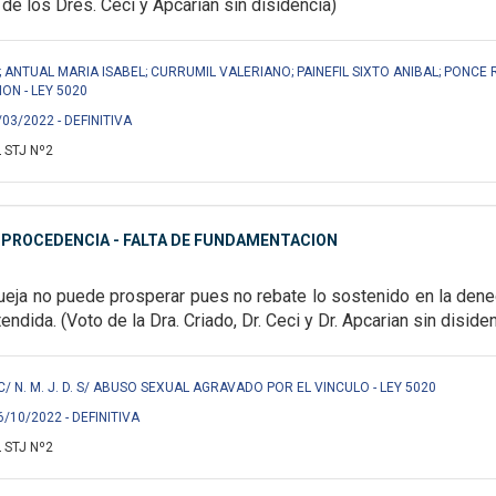
 de los Dres. Ceci y Apcarian sin disidencia)
 ANTUAL MARIA ISABEL; CURRUMIL VALERIANO; PAINEFIL SIXTO ANIBAL; PONCE
ON - LEY 5020
/03/2022 - DEFINITIVA
 STJ Nº2
MPROCEDENCIA - FALTA DE FUNDAMENTACION
ueja no puede prosperar pues no rebate lo sostenido en la dene
tendida. (Voto de la Dra. Criado, Dr. Ceci y Dr. Apcarian sin diside
F.) C/ N. M. J. D. S/ ABUSO SEXUAL AGRAVADO POR EL VINCULO - LEY 5020
6/10/2022 - DEFINITIVA
 STJ Nº2