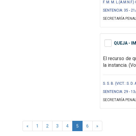
F. M. M. L.(A.M.N.
SENTENCIA: 35 - 21
SECRETARÍA PENAL
QUEJA - I
El recurso de q
la instancia. (V
S. S. B. (VICT.: S. D
SENTENCIA: 29 - 13
SECRETARÍA PENAL
«
1
2
3
4
5
6
»