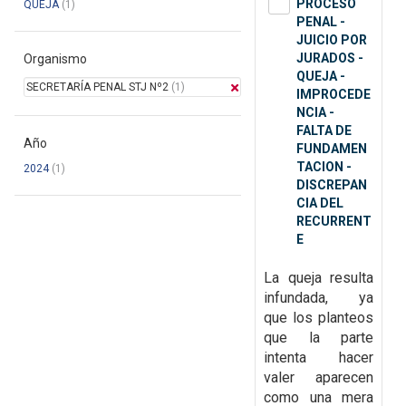
PROCESO
QUEJA
(1)
PENAL -
JUICIO POR
JURADOS -
Organismo
QUEJA -
SECRETARÍA PENAL STJ Nº2
(1)
IMPROCEDE
NCIA -
FALTA DE
Año
FUNDAMEN
TACION -
2024
(1)
DISCREPAN
CIA DEL
RECURRENT
E
La queja resulta
infundada, ya
que
los planteos
que la parte
intenta hacer
valer aparecen
como una mera