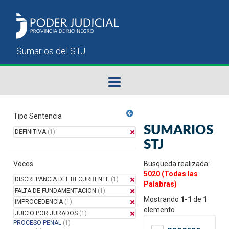
Fallos del STJ
Tipo Sentencia
SUMARIOS
DEFINITIVA
(1)
Sumarios del STJ
STJ
Voces
Manual del Usuario
Busqueda realizada:
5020 (Todas las
DISCREPANCIA DEL RECURRENTE
(1)
Palabras)
FALTA DE FUNDAMENTACION
(1)
Mostrando
1-1
de
1
IMPROCEDENCIA
(1)
elemento.
JUICIO POR JURADOS
(1)
PROCESO PENAL
(1)