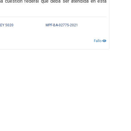
na cuestión federal que deba ser atendida en esta
LEY 5020
MPF-BA-02775-2021
Fallo