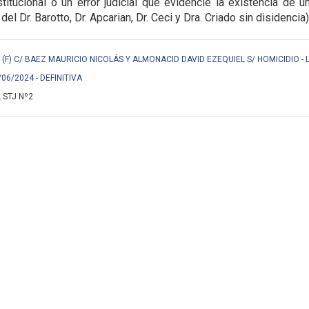
titucional o un error judicial que evidencie la
existencia de u
 del Dr. Barotto, Dr. Apcarian, Dr. Ceci y Dra. Criado sin disidencia)
F) C/ BAEZ MAURICIO NICOLÁS Y ALMONACID DAVID EZEQUIEL S/ HOMICIDIO - 
/06/2024 - DEFINITIVA
 STJ Nº2