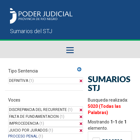
Fallos del STJ
Tipo Sentencia
SUMARIOS
DEFINITIVA
(1)
Sumarios del STJ
STJ
Voces
Manual del Usuario
Busqueda realizada:
5020 (Todas las
DISCREPANCIA DEL RECURRENTE
(1)
Palabras)
FALTA DE FUNDAMENTACION
(1)
Mostrando
1-1
de
1
IMPROCEDENCIA
(1)
elemento.
JUICIO POR JURADOS
(1)
PROCESO PENAL
(1)