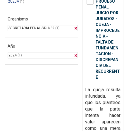
PROCESO
QUEJA
(1)
PENAL -
JUICIO POR
JURADOS -
Organismo
QUEJA -
SECRETARÍA PENAL STJ Nº2
(1)
IMPROCEDE
NCIA -
FALTA DE
Año
FUNDAMEN
TACION -
2024
(1)
DISCREPAN
CIA DEL
RECURRENT
E
La queja resulta
infundada, ya
que
los planteos
que la parte
intenta hacer
valer aparecen
como una mera