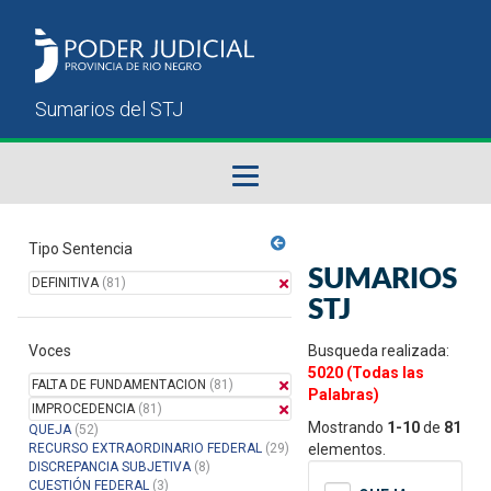
Fallos del STJ
Tipo Sentencia
SUMARIOS
DEFINITIVA
(81)
Sumarios del STJ
STJ
Voces
Manual del Usuario
Busqueda realizada:
5020 (Todas las
FALTA DE FUNDAMENTACION
(81)
Palabras)
IMPROCEDENCIA
(81)
Mostrando
1-10
de
81
QUEJA
(52)
RECURSO EXTRAORDINARIO FEDERAL
(29)
elementos.
DISCREPANCIA SUBJETIVA
(8)
CUESTIÓN FEDERAL
(3)