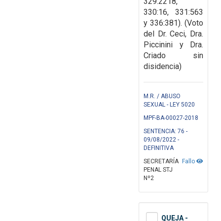
329:2218,
330:16, 331:563
y 336:381). (Voto
del Dr. Ceci, Dra.
Piccinini y Dra.
Criado sin
disidencia)
M.R. / ABUSO
SEXUAL - LEY 5020
MPF-BA-00027-2018
SENTENCIA: 76 -
09/08/2022 -
DEFINITIVA
SECRETARÍA
Fallo
PENAL STJ
Nº2
QUEJA -