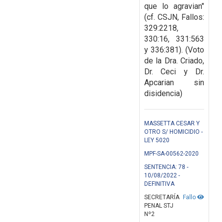
que lo agravian"
(cf.
CSJN, Fallos:
329:2218,
330:16, 331:563
y 336:381). (Voto
de la Dra. Criado,
Dr. Ceci y Dr.
Apcarian sin
disidencia)
MASSETTA CESAR Y
OTRO S/ HOMICIDIO -
LEY 5020
MPF-SA-00562-2020
SENTENCIA: 78 -
10/08/2022 -
DEFINITIVA
SECRETARÍA
Fallo
PENAL STJ
Nº2