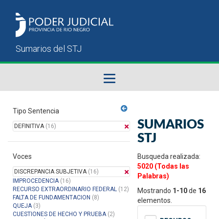
Fallos del STJ
Tipo Sentencia
SUMARIOS
DEFINITIVA
(16)
Sumarios del STJ
STJ
Voces
Manual del Usuario
Busqueda realizada:
5020 (Todas las
DISCREPANCIA SUBJETIVA
(16)
Palabras)
IMPROCEDENCIA
(16)
RECURSO EXTRAORDINARIO FEDERAL
(12)
Mostrando
1-10
de
16
FALTA DE FUNDAMENTACION
(8)
elementos.
QUEJA
(3)
CUESTIONES DE HECHO Y PRUEBA
(2)