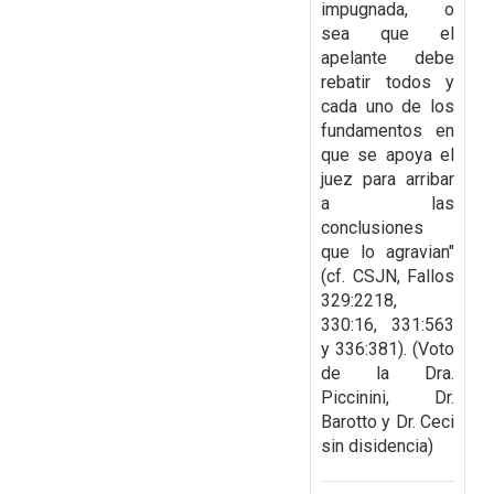
impugnada, o
sea que el
apelante
debe
rebatir todos y
cada uno de los
fundamentos en
que se apoya el
juez para arribar
a las
conclusiones
que lo agravian"
(cf. CSJN, Fallos
329:2218,
330:16, 331:563
y 336:381). (Voto
de la Dra.
Piccinini, Dr.
Barotto y Dr. Ceci
sin disidencia)