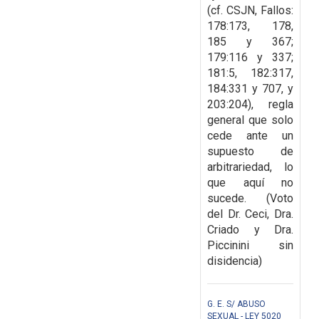
(cf. CSJN, Fallos:
178:173, 178,
185 y 367;
179:116 y 337;
181:5, 182:317,
184:331 y 707, y
203:204), regla
general que solo
cede ante
un
supuesto de
arbitrariedad, lo
que aquí no
sucede. (Voto
del Dr. Ceci, Dra.
Criado y Dra.
Piccinini sin
disidencia)
G. E. S/ ABUSO
SEXUAL - LEY 5020