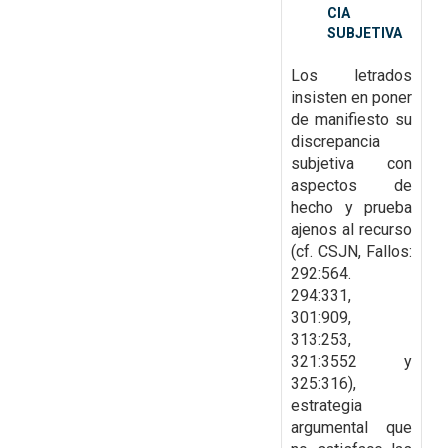
CIA
SUBJETIVA
Los letrados
insisten en poner
de
manifiesto su
discrepancia
subjetiva con
aspectos de
hecho y prueba
ajenos al recurso
(cf. CSJN,
Fallos:
292:564.
294:331,
301:909,
313:253,
321:3552 y
325:316),
estrategia
argumental que