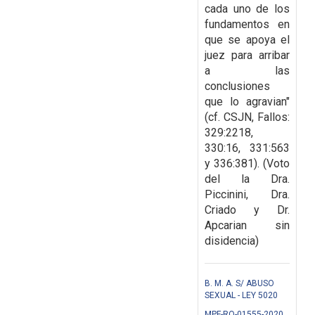
cada uno de los
fundamentos en
que se apoya el
juez para
arribar
a las
conclusiones
que lo agravian"
(cf. CSJN, Fallos:
329:2218,
330:16, 331:563
y
336:381). (Voto
del la Dra.
Piccinini, Dra.
Criado y Dr.
Apcarian sin
disidencia)
B. M. A. S/ ABUSO
SEXUAL - LEY 5020
MPF-RO-01555-2020