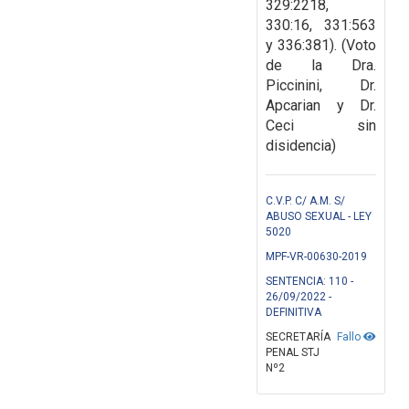
329:2218,
330:16, 331:563
y 336:381). (Voto
de la Dra.
Piccinini, Dr.
Apcarian y Dr.
Ceci sin
disidencia)
C.V.P. C/ A.M. S/
ABUSO SEXUAL - LEY
5020
MPF-VR-00630-2019
SENTENCIA: 110 -
26/09/2022 -
DEFINITIVA
SECRETARÍA
Fallo
PENAL STJ
Nº2