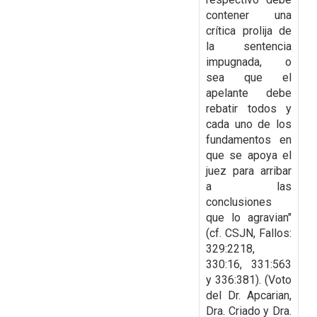
contener una
crítica prolija de
la sentencia
impugnada, o
sea que el
apelante
debe
rebatir todos y
cada uno de los
fundamentos en
que se apoya el
juez para arribar
a las
conclusiones
que lo agravian"
(cf. CSJN, Fallos:
329:2218,
330:16, 331:563
y 336:381). (Voto
del Dr. Apcarian,
Dra. Criado y Dra.