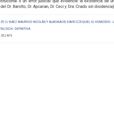
titucional o un error judicial que evidencie la
existencia de u
 del Dr. Barotto, Dr. Apcarian, Dr. Ceci y Dra. Criado sin disidencia)
F) C/ BAEZ MAURICIO NICOLÁS Y ALMONACID DAVID EZEQUIEL S/ HOMICIDIO - 
/06/2024 - DEFINITIVA
 STJ Nº2