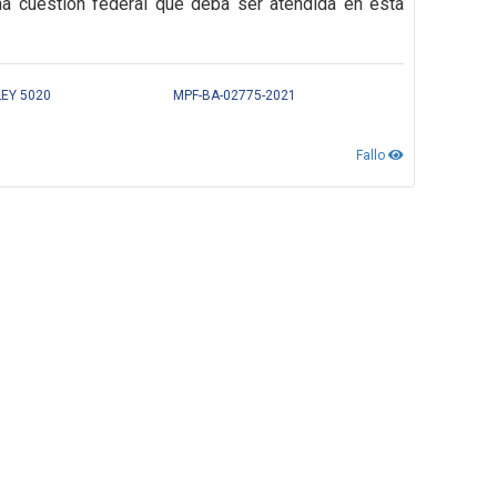
na cuestión federal que deba ser atendida en esta
LEY 5020
MPF-BA-02775-2021
Fallo