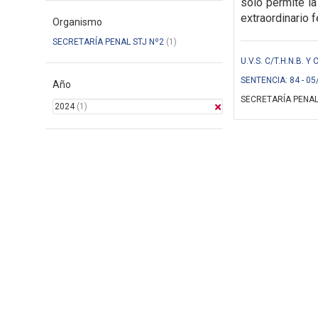
solo
permite la
extraordinario f
Organismo
SECRETARÍA PENAL STJ Nº2
(1)
U.V.S. C/T.H.N.B. Y
SENTENCIA: 84 - 05
Año
SECRETARÍA PENAL
2024
(1)