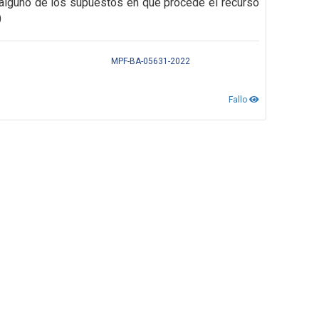
alguno de los supuestos en que procede el recurso
)
MPF-BA-05631-2022
Fallo