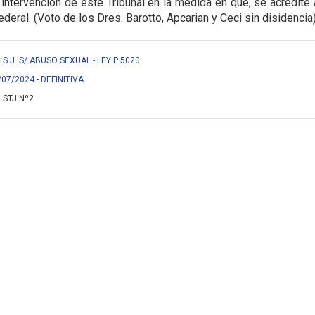
 intervención de este Tribunal en la medida en que, se acredite
ederal. (Voto de los Dres. Barotto, Apcarian y Ceci sin disidencia
 C.S.J. S/ ABUSO SEXUAL - LEY P 5020
/07/2024 - DEFINITIVA
 STJ Nº2