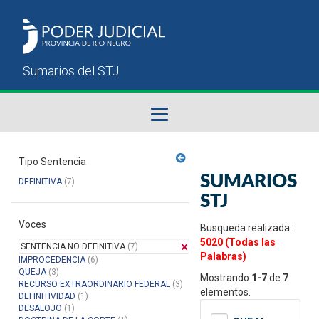
Fallos del STJ
Tipo Sentencia
SUMARIOS
DEFINITIVA
(7)
Sumarios del STJ
STJ
Voces
Manual del Usuario
Busqueda realizada:
5020 (Todas las
SENTENCIA NO DEFINITIVA
(7)
Palabras)
IMPROCEDENCIA
(6)
QUEJA
(3)
Mostrando
1-7
de
7
RECURSO EXTRAORDINARIO FEDERAL
(3)
elementos.
DEFINITIVIDAD
(1)
DESALOJO
(1)