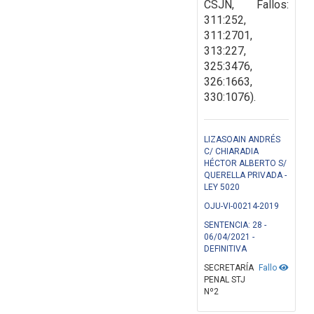
CSJN, Fallos:
311:252,
311:2701,
313:227,
325:3476,
326:1663,
330:1076).
LIZASOAIN ANDRÉS
C/ CHIARADIA
HÉCTOR ALBERTO S/
QUERELLA PRIVADA -
LEY 5020
OJU-VI-00214-2019
SENTENCIA: 28 -
06/04/2021 -
DEFINITIVA
SECRETARÍA
Fallo
PENAL STJ
Nº2