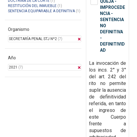
DOCTRINA DE LA CORTE
(1)
QUEJA -
RESTITUCIÓN DEL INMUEBLE
(1)
IMPROCEDE
SENTENCIA EQUIPARABLE A DEFINITIVA
(1)
NCIA -
SENTENCIA
NO
Organismo
DEFINITIVA
-
SECRETARÍA PENAL STJ Nº2
(7)
DEFINITIVID
AD
Año
La invocación de
2021
(7)
los incs. 2° y 3°
del art. 242 del
rito no permite
suplir la ausencia
de
definitividad
referida, en tanto
el ingreso de
este Cuerpo
frente a
supuestos de