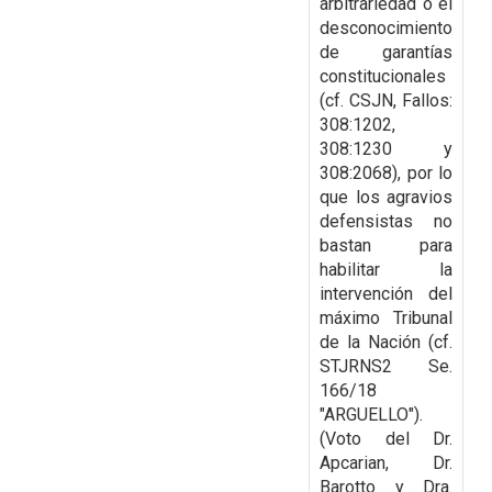
arbitrariedad o el
desconocimiento
de garantías
constitucionales
(cf. CSJN,
Fallos:
308:1202,
308:1230 y
308:2068), por lo
que los agravios
defensistas no
bastan para
habilitar la
intervención del
máximo Tribunal
de la Nación (cf.
STJRNS2 Se.
166/18
"ARGUELLO").
(Voto del Dr.
Apcarian, Dr.
Barotto y Dra.