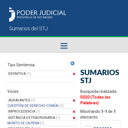
Fallos del STJ
Tipo Sentencia
SUMARIOS
DEFINITIVA
(1)
Sumarios del STJ
STJ
Voces
Manual del Usuario
Busqueda realizada:
5020 (Todas las
AGRAVANTES
(1)
Palabras)
CUESTIÓN DE DERECHO COMÚN
(1)
Mostrando
1-1
de
1
IMPROCEDENCIA
(1)
elemento.
INSTANCIA EXTRAORDINARIA
(1)
MONTO DE LA PENA
(1)