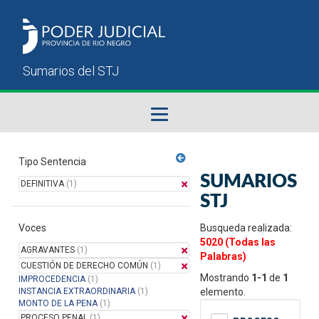
Fallos del STJ
Tipo Sentencia
SUMARIOS
DEFINITIVA
(1)
Sumarios del STJ
STJ
Voces
Manual del Usuario
Busqueda realizada:
5020 (Todas las
AGRAVANTES
(1)
Palabras)
CUESTIÓN DE DERECHO COMÚN
(1)
Mostrando
1-1
de
1
IMPROCEDENCIA
(1)
INSTANCIA EXTRAORDINARIA
(1)
elemento.
MONTO DE LA PENA
(1)
PROCESO PENAL
(1)