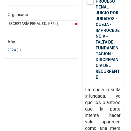
PROCESO
PENAL -
JUICIO POR
Organismo
JURADOS -
SECRETARÍA PENAL STJ Nº2
(1)
QUEJA -
IMPROCEDE
NCIA -
Año
FALTA DE
FUNDAMEN
2024
(1)
TACION -
DISCREPAN
CIA DEL
RECURRENT
E
La queja resulta
infundada, ya
que
los planteos
que la parte
intenta hacer
valer aparecen
como una mera