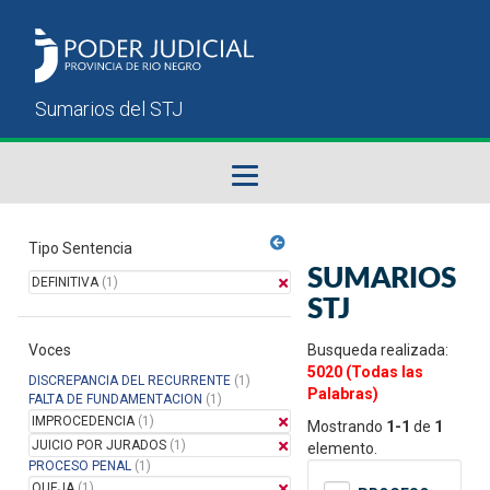
Fallos del STJ
Tipo Sentencia
SUMARIOS
DEFINITIVA
(1)
Sumarios del STJ
STJ
Voces
Manual del Usuario
Busqueda realizada:
5020 (Todas las
DISCREPANCIA DEL RECURRENTE
(1)
Palabras)
FALTA DE FUNDAMENTACION
(1)
IMPROCEDENCIA
(1)
Mostrando
1-1
de
1
JUICIO POR JURADOS
(1)
elemento.
PROCESO PENAL
(1)
QUEJA
(1)