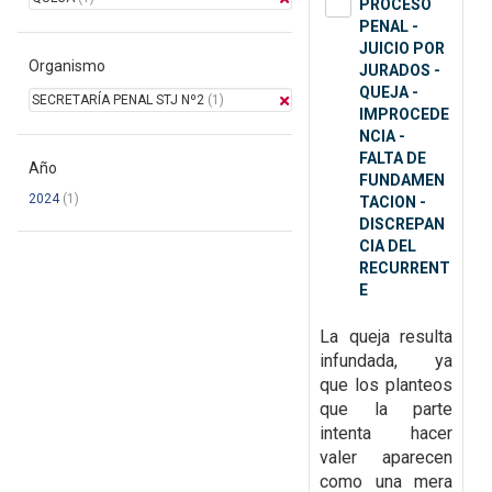
PROCESO
PENAL -
JUICIO POR
Organismo
JURADOS -
QUEJA -
SECRETARÍA PENAL STJ Nº2
(1)
IMPROCEDE
NCIA -
FALTA DE
Año
FUNDAMEN
2024
(1)
TACION -
DISCREPAN
CIA DEL
RECURRENT
E
La queja resulta
infundada, ya
que
los planteos
que la parte
intenta hacer
valer aparecen
como una mera