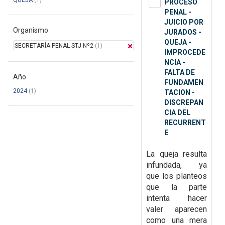
QUEJA
(1)
PROCESO
PENAL -
JUICIO POR
Organismo
JURADOS -
QUEJA -
SECRETARÍA PENAL STJ Nº2
(1)
IMPROCEDE
NCIA -
FALTA DE
Año
FUNDAMEN
2024
(1)
TACION -
DISCREPAN
CIA DEL
RECURRENT
E
La queja resulta
infundada, ya
que
los planteos
que la parte
intenta hacer
valer aparecen
como una mera