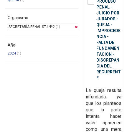
QUEJA
(1)
PROCESO
PENAL -
JUICIO POR
Organismo
JURADOS -
QUEJA -
SECRETARÍA PENAL STJ Nº2
(1)
IMPROCEDE
NCIA -
FALTA DE
Año
FUNDAMEN
2024
(1)
TACION -
DISCREPAN
CIA DEL
RECURRENT
E
La queja resulta
infundada, ya
que
los planteos
que la parte
intenta hacer
valer aparecen
como una mera