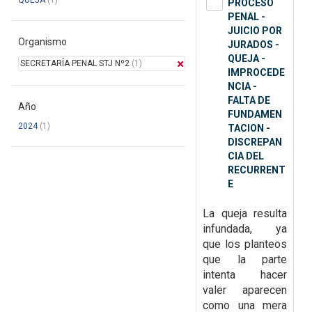
QUEJA
(1)
PROCESO
PENAL -
JUICIO POR
Organismo
JURADOS -
QUEJA -
SECRETARÍA PENAL STJ Nº2
(1)
IMPROCEDE
NCIA -
FALTA DE
Año
FUNDAMEN
2024
(1)
TACION -
DISCREPAN
CIA DEL
RECURRENT
E
La queja resulta
infundada, ya
que
los planteos
que la parte
intenta hacer
valer aparecen
como una mera