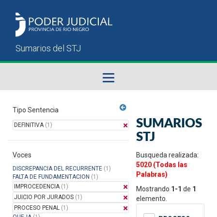
Fallos del STJ
Tipo Sentencia
SUMARIOS
DEFINITIVA
(1)
Sumarios del STJ
STJ
Voces
Manual del Usuario
Busqueda realizada:
5020 (Todas las
DISCREPANCIA DEL RECURRENTE
(1)
Palabras)
FALTA DE FUNDAMENTACION
(1)
IMPROCEDENCIA
(1)
Mostrando
1-1
de
1
JUICIO POR JURADOS
(1)
elemento.
PROCESO PENAL
(1)