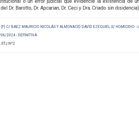
titucional o un error judicial que evidencie la
existencia de u
 del Dr. Barotto, Dr. Apcarian, Dr. Ceci y Dra. Criado sin disidencia)
F) C/ BAEZ MAURICIO NICOLÁS Y ALMONACID DAVID EZEQUIEL S/ HOMICIDIO - 
/06/2024 - DEFINITIVA
 STJ Nº2