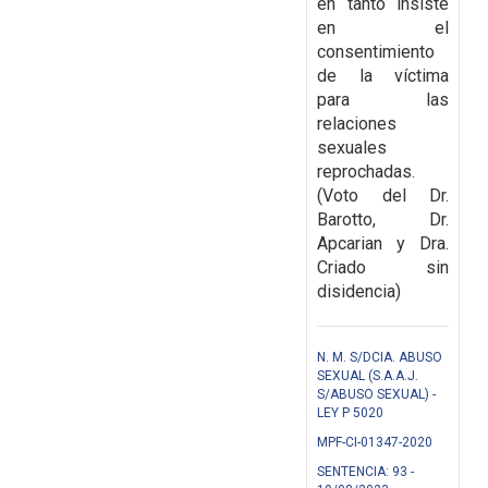
en tanto insiste
en el
consentimiento
de la víctima
para las
relaciones
sexuales
reprochadas.
(Voto del Dr.
Barotto, Dr.
Apcarian y Dra.
Criado sin
disidencia)
N. M. S/DCIA. ABUSO
SEXUAL (S.A.A.J.
S/ABUSO SEXUAL) -
LEY P 5020
MPF-CI-01347-2020
SENTENCIA: 93 -