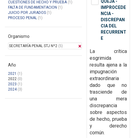
QUEJA -
CUESTIONES DE HECHO Y PRUEBA
(1)
IMPROCEDE
FALTA DE FUNDAMENTACION
(1)
JUICIO POR JURADOS
(1)
NCIA -
PROCESO PENAL
(1)
DISCREPAN
CIA DEL
RECURRENT
Organismo
E
SECRETARÍA PENAL STJ Nº2
(5)
La crítica
esgrimida
resulta ajena a la
Año
impugnación
2021
(1)
extraordinaria
2022
(0)
2023
(1)
dado que no
2024
(3)
trasciende de
una mera
discrepancia
sobre aspectos
de hecho, prueba
y derecho
común.