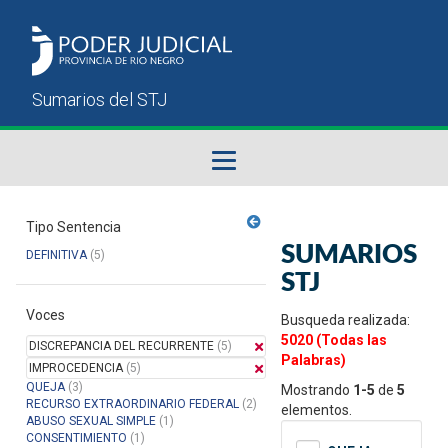
Fallos del STJ
Tipo Sentencia
SUMARIOS
DEFINITIVA
(5)
Sumarios del STJ
STJ
Voces
Manual del Usuario
Busqueda realizada:
5020 (Todas las
DISCREPANCIA DEL RECURRENTE
(5)
Palabras)
IMPROCEDENCIA
(5)
QUEJA
(3)
Mostrando
1-5
de
5
RECURSO EXTRAORDINARIO FEDERAL
(2)
elementos.
ABUSO SEXUAL SIMPLE
(1)
CONSENTIMIENTO
(1)