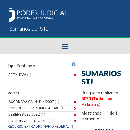
Fallos del STJ
Tipo Sentencia
SUMARIOS
DEFINITIVA
(1)
Sumarios del STJ
STJ
Voces
Manual del Usuario
Busqueda realizada:
5020 (Todas las
ACORDADA CSJN N° 4/2007
(1)
Palabras)
CONTROL DE LA ADMISIBILIDAD
(1)
Mostrando
1-1
de
1
DEBERES DEL JUEZ
(1)
elemento.
DOCTRINA DE LA CORTE
(1)
RECURSO EXTRAORDINARIO FEDERAL
(1)