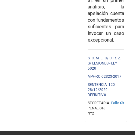
si, en un primer
análisis, la
apelación cuenta
con fundamentos
suficientes para
invocar un caso
excepcional.
S. C. M. E. C/ C. R. Z.
S/ LESIONES - LEY
5020
MPF-RO-02323-2017
SENTENCIA: 120 -
28/12/2020 -
DEFINITIVA
SECRETARÍA
Fallo
PENAL STJ
Nº2