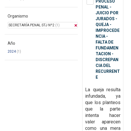
PROCESO
PENAL -
JUICIO POR
Organismo
JURADOS -
QUEJA -
SECRETARÍA PENAL STJ Nº2
(1)
IMPROCEDE
NCIA -
FALTA DE
Año
FUNDAMEN
2024
(1)
TACION -
DISCREPAN
CIA DEL
RECURRENT
E
La queja resulta
infundada, ya
que
los planteos
que la parte
intenta hacer
valer aparecen
como una mera