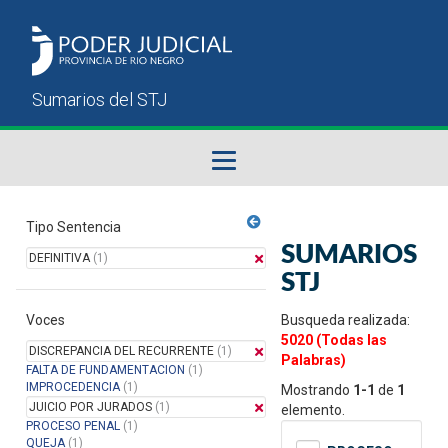
Fallos del STJ
Tipo Sentencia
SUMARIOS
DEFINITIVA
(1)
Sumarios del STJ
STJ
Voces
Manual del Usuario
Busqueda realizada:
5020 (Todas las
DISCREPANCIA DEL RECURRENTE
(1)
Palabras)
FALTA DE FUNDAMENTACION
(1)
IMPROCEDENCIA
(1)
Mostrando
1-1
de
1
JUICIO POR JURADOS
(1)
elemento.
PROCESO PENAL
(1)
QUEJA
(1)